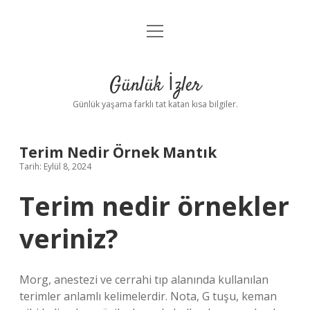
menüyü
Anasayfa
aç
Gizlilik Politikası
Günlük İzler
Yasal Uyarı
Günlük yaşama farklı tat katan kısa bilgiler.
Hakkımızda
Terim Nedir Örnek Mantık
Tarih: Eylül 8, 2024
Terim nedir örnekler
veriniz?
Morg, anestezi ve cerrahi tıp alanında kullanılan
terimler anlamlı kelimelerdir. Nota, G tuşu, keman