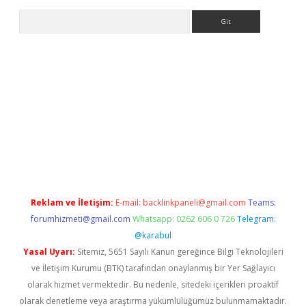
Arama
tps://ilbet.casino/
Reklam ve İletişim:
E-mail:
backlinkpaneli@gmail.com
Teams:
forumhizmeti@gmail.com
Whatsapp: 0262 606 0 726
Telegram:
@karabul
Yasal Uyarı:
Sitemiz, 5651 Sayılı Kanun gereğince Bilgi Teknolojileri
ve İletişim Kurumu (BTK) tarafından onaylanmış bir Yer Sağlayıcı
olarak hizmet vermektedir. Bu nedenle, sitedeki içerikleri proaktif
olarak denetleme veya araştırma yükümlülüğümüz bulunmamaktadır.