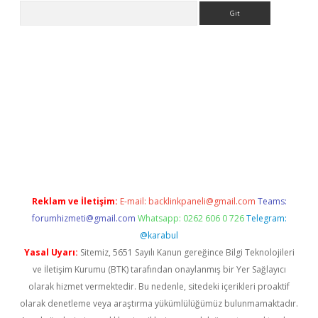
Arama
ps://ilbet.casino/
Reklam ve İletişim:
E-mail:
backlinkpaneli@gmail.com
Teams:
forumhizmeti@gmail.com
Whatsapp: 0262 606 0 726
Telegram:
@karabul
Yasal Uyarı:
Sitemiz, 5651 Sayılı Kanun gereğince Bilgi Teknolojileri
ve İletişim Kurumu (BTK) tarafından onaylanmış bir Yer Sağlayıcı
olarak hizmet vermektedir. Bu nedenle, sitedeki içerikleri proaktif
olarak denetleme veya araştırma yükümlülüğümüz bulunmamaktadır.