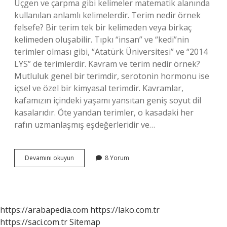
Üçgen ve çarpma gibi kelimeler matematik alanında
kullanılan anlamlı kelimelerdir. Terim nedir örnek
felsefe? Bir terim tek bir kelimeden veya birkaç
kelimeden oluşabilir. Tıpkı “insan” ve “kedi”nin
terimler olması gibi, “Atatürk Üniversitesi” ve “2014
LYS” de terimlerdir. Kavram ve terim nedir örnek?
Mutluluk genel bir terimdir, serotonin hormonu ise
içsel ve özel bir kimyasal terimdir. Kavramlar,
kafamızın içindeki yaşamı yansıtan geniş soyut dil
kasalarıdır. Öte yandan terimler, o kasadaki her
rafın uzmanlaşmış eşdeğerleridir ve…
Terim
Devamını okuyun
8 Yorum
Nedir
Örnek
Mantık
https://arabapedia.com
https://lako.com.tr
https://saci.com.tr
Sitemap