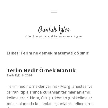
menüyü
Anasayfa
aç
Gizlilik Politikası
Günlük İzler
Yasal Uyarı
Günlük yaşama farklı tat katan kısa bilgiler.
Hakkımızda
Etiket:
Terim ne demek matematik 5 sınıf
Terim Nedir Örnek Mantık
Tarih: Eylül 8, 2024
Terim nedir örnekler veriniz? Morg, anestezi ve
cerrahi tıp alanında kullanılan terimler anlamlı
kelimelerdir. Nota, G tuşu, keman gibi kelimeler
müzik alanında kullanılan eş anlamlı kelimelerdir.