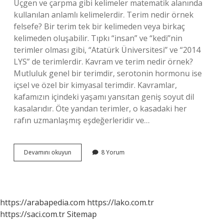
Üçgen ve çarpma gibi kelimeler matematik alanında
kullanılan anlamlı kelimelerdir. Terim nedir örnek
felsefe? Bir terim tek bir kelimeden veya birkaç
kelimeden oluşabilir. Tıpkı “insan” ve “kedi”nin
terimler olması gibi, “Atatürk Üniversitesi” ve “2014
LYS” de terimlerdir. Kavram ve terim nedir örnek?
Mutluluk genel bir terimdir, serotonin hormonu ise
içsel ve özel bir kimyasal terimdir. Kavramlar,
kafamızın içindeki yaşamı yansıtan geniş soyut dil
kasalarıdır. Öte yandan terimler, o kasadaki her
rafın uzmanlaşmış eşdeğerleridir ve…
Terim
Devamını okuyun
8 Yorum
Nedir
Örnek
Mantık
https://arabapedia.com
https://lako.com.tr
https://saci.com.tr
Sitemap