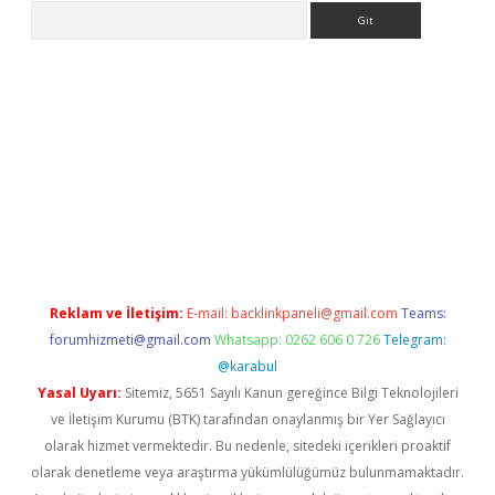
Arama
tps://ilbet.casino/
Reklam ve İletişim:
E-mail:
backlinkpaneli@gmail.com
Teams:
forumhizmeti@gmail.com
Whatsapp: 0262 606 0 726
Telegram:
@karabul
Yasal Uyarı:
Sitemiz, 5651 Sayılı Kanun gereğince Bilgi Teknolojileri
ve İletişim Kurumu (BTK) tarafından onaylanmış bir Yer Sağlayıcı
olarak hizmet vermektedir. Bu nedenle, sitedeki içerikleri proaktif
olarak denetleme veya araştırma yükümlülüğümüz bulunmamaktadır.