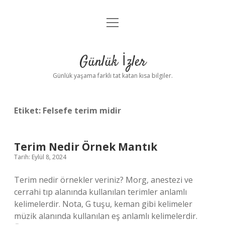
menüyü
Anasayfa
aç
Gizlilik Politikası
Günlük İzler
Yasal Uyarı
Günlük yaşama farklı tat katan kısa bilgiler.
Hakkımızda
Etiket:
Felsefe terim midir
Terim Nedir Örnek Mantık
Tarih: Eylül 8, 2024
Terim nedir örnekler veriniz? Morg, anestezi ve
cerrahi tıp alanında kullanılan terimler anlamlı
kelimelerdir. Nota, G tuşu, keman gibi kelimeler
müzik alanında kullanılan eş anlamlı kelimelerdir.