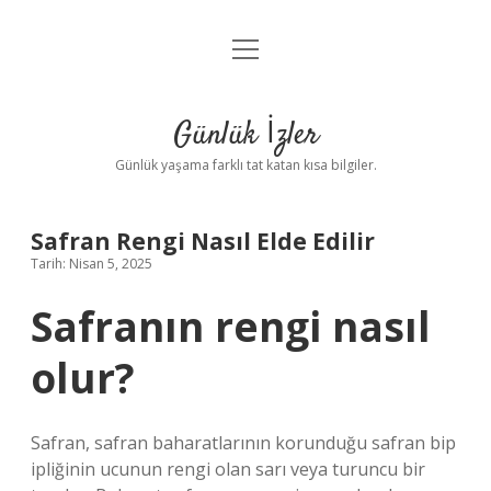
menüyü
Anasayfa
aç
Gizlilik Politikası
Günlük İzler
Yasal Uyarı
Günlük yaşama farklı tat katan kısa bilgiler.
Hakkımızda
Safran Rengi Nasıl Elde Edilir
Tarih: Nisan 5, 2025
Safranın rengi nasıl
olur?
Safran, safran baharatlarının korunduğu safran bip
ipliğinin ucunun rengi olan sarı veya turuncu bir