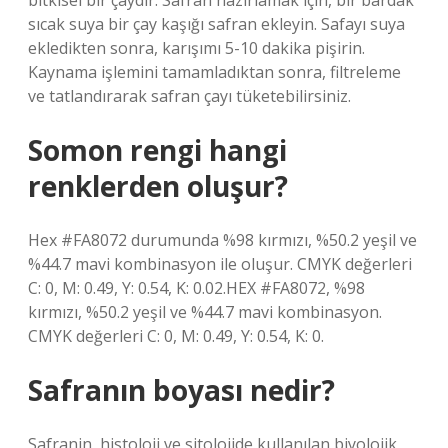
bitkisel bir çaydır. Safran hazırlamak için, bir bardak
sıcak suya bir çay kaşığı safran ekleyin. Safayı suya
ekledikten sonra, karışımı 5-10 dakika pişirin.
Kaynama işlemini tamamladıktan sonra, filtreleme
ve tatlandırarak safran çayı tüketebilirsiniz.
Somon rengi hangi
renklerden oluşur?
Hex #FA8072 durumunda %98 kırmızı, %50.2 yeşil ve
%44.7 mavi kombinasyon ile oluşur. CMYK değerleri
C: 0, M: 0.49, Y: 0.54, K: 0.02.HEX #FA8072, %98
kırmızı, %50.2 yeşil ve %44.7 mavi kombinasyon.
CMYK değerleri C: 0, M: 0.49, Y: 0.54, K: 0.
Safranın boyası nedir?
Safranin, histoloji ve sitolojide kullanılan biyolojik