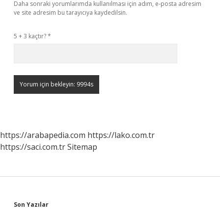
Daha sonraki yorumlarımda kullanılması için adım, e-posta adresim
ve site adresim bu tarayıcıya kaydedilsin.
5 + 3 kaçtır?
*
https://arabapedia.com
https://lako.com.tr
https://saci.com.tr
Sitemap
Sidebar
Son Yazılar