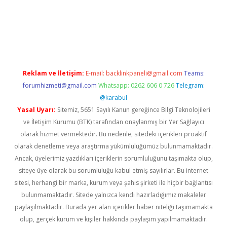
sino/
Reklam ve İletişim:
E-mail:
backlinkpaneli@gmail.com
Teams:
forumhizmeti@gmail.com
Whatsapp: 0262 606 0 726
Telegram:
@karabul
Yasal Uyarı:
Sitemiz, 5651 Sayılı Kanun gereğince Bilgi Teknolojileri
ve İletişim Kurumu (BTK) tarafından onaylanmış bir Yer Sağlayıcı
olarak hizmet vermektedir. Bu nedenle, sitedeki içerikleri proaktif
olarak denetleme veya araştırma yükümlülüğümüz bulunmamaktadır.
Ancak, üyelerimiz yazdıkları içeriklerin sorumluluğunu taşımakta olup,
siteye üye olarak bu sorumluluğu kabul etmiş sayılırlar. Bu internet
sitesi, herhangi bir marka, kurum veya şahıs şirketi ile hiçbir bağlantısı
bulunmamaktadır. Sitede yalnızca kendi hazırladığımız makaleler
paylaşılmaktadır. Burada yer alan içerikler haber niteliği taşımamakta
olup, gerçek kurum ve kişiler hakkında paylaşım yapılmamaktadır.