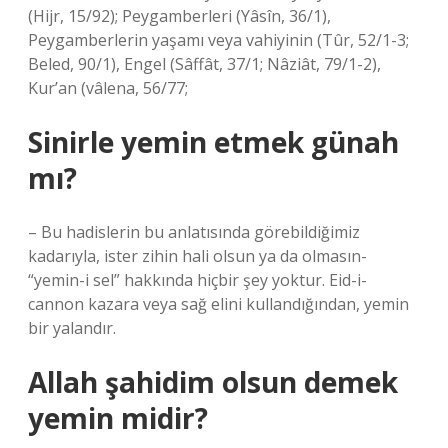
(Hijr, 15/92); Peygamberleri (Yâsîn, 36/1),
Peygamberlerin yaşamı veya vahiyinin (Tûr, 52/1-3;
Beled, 90/1), Engel (Sâffât, 37/1; Nâziât, 79/1-2),
Kur’an (vâlena, 56/77;
Sinirle yemin etmek günah
mı?
– Bu hadislerin bu anlatısında görebildiğimiz
kadarıyla, ister zihin hali olsun ya da olmasın-
“yemin-i sel” hakkında hiçbir şey yoktur. Eid-i-
cannon kazara veya sağ elini kullandığından, yemin
bir yalandır.
Allah şahidim olsun demek
yemin midir?