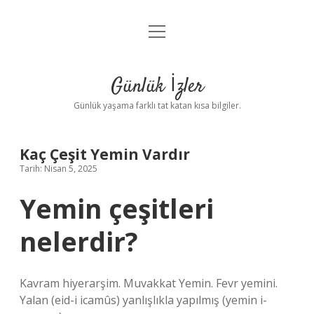
menüyü
Anasayfa
aç
Gizlilik Politikası
Günlük İzler
Yasal Uyarı
Günlük yaşama farklı tat katan kısa bilgiler.
Hakkımızda
Kaç Çeşit Yemin Vardır
Tarih: Nisan 5, 2025
Yemin çeşitleri
nelerdir?
Kavram hiyerarşim. Muvakkat Yemin. Fevr yemini.
Yalan (eid-i icamûs) yanlışlıkla yapılmış (yemin i-