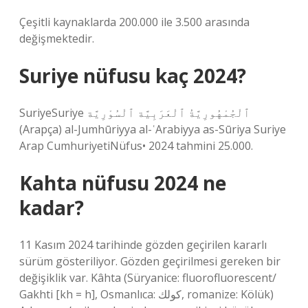
Çeşitli kaynaklarda 200.000 ile 3.500 arasında
değişmektedir.
Suriye nüfusu kaç 2024?
SuriyeSuriye ٱلْجُمْهُورِيَّةُ ٱلْعَرَبِيَّة ٱلْسُوْرِيَّة
(Arapça) al-Jumhūriyya al-ʿArabiyya as-Sūriya Suriye
Arap CumhuriyetiNüfus• 2024 tahmini 25.000.
Kahta nüfusu 2024 ne
kadar?
11 Kasım 2024 tarihinde gözden geçirilen kararlı
sürüm gösteriliyor. Gözden geçirilmesi gereken bir
değişiklik var. Kâhta (Süryanice: fluorofluorescent/
Gakhti [kh = h], Osmanlıca: كولك, romanize: Kölük)