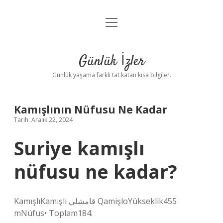
menüyü
Anasayfa
aç
Gizlilik Politikası
Günlük İzler
Yasal Uyarı
Günlük yaşama farklı tat katan kısa bilgiler.
Hakkımızda
Kamışlının Nüfusu Ne Kadar
Tarih: Aralık 22, 2024
Suriye kamışlı
nüfusu ne kadar?
KamışlıKamışlı قامشلي QamişloYükseklik455
mNüfus• Toplam184.