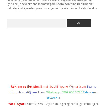
içerikleri,
backlinkpanelicomtr@gmail.com
adresine bildirmeniz
halinde, ilgili içerikler yasal süre içerisinde sitemizden kaldırılacaktır.
Arama
.casino/
Reklam ve İletişim:
E-mail:
backlinkpaneli@gmail.com
Teams:
forumhizmeti@gmail.com
Whatsapp: 0262 606 0 726
Telegram:
@karabul
Yasal Uyarı:
Sitemiz, 5651 Sayılı Kanun gereğince Bilgi Teknolojileri