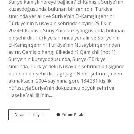
Suriye kamışlı nereye bağlıdır? El-Kamışlı, Suriye’nin
kuzeydoğusunda bulunan bir şehirdir. Türkiye
sınırında yer alır ve Suriye’nin El-Kamışlı şehrini
Türkiye’nin Nusaybin şehrinden ayırır.29 Ekim
2024El-Kamışlı, Suriye’nin kuzeydoğusunda bulunan
bir şehirdir. Türkiye sınırında yer alır ve Suriye’nin
El-Kamışlı şehrini Türkiye’nin Nusaybin şehrinden
ayırır. Qamişlo hangi ülkededir? Qamishli [not 1],
Suriye’nin kuzeydoğusunda, Suriye-Türkiye
sınırında, Türkiye’deki Nusaybin şehrinin bitişiğinde
bulunan bir şehirdir. Jaghjagh Nehri şehrin içinden
akmaktadır. 2004 sayımına göre 184.231 kişilik
nüfusuyla Suriye’nin dokuzuncu büyük şehri ve
Haseke Valiliği’nin,…
Kamışlının
Devamını okuyun
Yorum Bırak
Nüfusu
Ne
Kadar