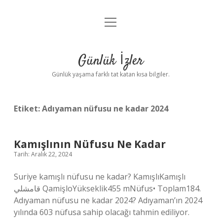
menüyü
Anasayfa
aç
Gizlilik Politikası
Günlük İzler
Yasal Uyarı
Günlük yaşama farklı tat katan kısa bilgiler.
Hakkımızda
Etiket:
Adıyaman nüfusu ne kadar 2024
Kamışlının Nüfusu Ne Kadar
Tarih: Aralık 22, 2024
Suriye kamışlı nüfusu ne kadar? KamışlıKamışlı
قامشلي QamişloYükseklik455 mNüfus• Toplam184.
Adıyaman nüfusu ne kadar 2024? Adıyaman’ın 2024
yılında 603 nüfusa sahip olacağı tahmin ediliyor.