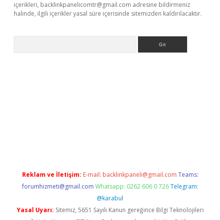
içerikleri,
backlinkpanelicomtr@gmail.com
adresine bildirmeniz
halinde, ilgili içerikler yasal süre içerisinde sitemizden kaldırılacaktır.
Arama
ps://ilbet.casino/
Reklam ve İletişim:
E-mail:
backlinkpaneli@gmail.com
Teams:
forumhizmeti@gmail.com
Whatsapp: 0262 606 0 726
Telegram:
@karabul
Yasal Uyarı:
Sitemiz, 5651 Sayılı Kanun gereğince Bilgi Teknolojileri