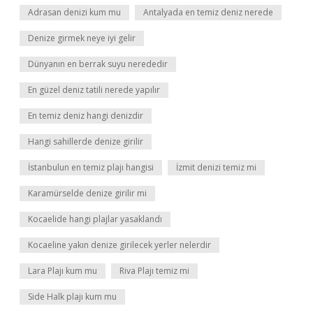
Adrasan denizi kum mu
Antalyada en temiz deniz nerede
Denize girmek neye iyi gelir
Dünyanın en berrak suyu nerededir
En güzel deniz tatili nerede yapılır
En temiz deniz hangi denizdir
Hangi sahillerde denize girilir
İstanbulun en temiz plajı hangisi
İzmit denizi temiz mi
Karamürselde denize girilir mi
Kocaelide hangi plajlar yasaklandı
Kocaeline yakın denize girilecek yerler nelerdir
Lara Plajı kum mu
Riva Plajı temiz mi
Side Halk plajı kum mu