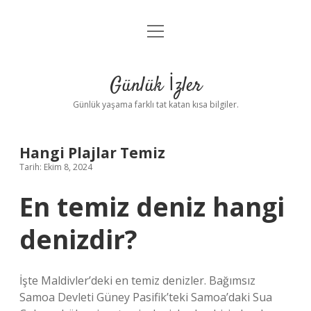
menüyü
Anasayfa
aç
Gizlilik Politikası
Günlük İzler
Yasal Uyarı
Günlük yaşama farklı tat katan kısa bilgiler.
Hakkımızda
Hangi Plajlar Temiz
Tarih: Ekim 8, 2024
En temiz deniz hangi
denizdir?
İşte Maldivler’deki en temiz denizler. Bağımsız
Samoa Devleti Güney Pasifik’teki Samoa’daki Sua