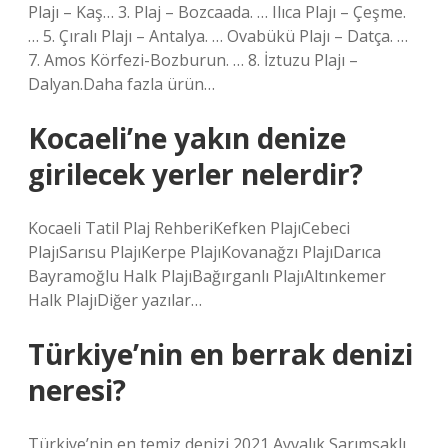
Plajı – Kaş… 3. Plaj – Bozcaada. … Ilıca Plajı – Çeşme.
… 5. Çıralı Plajı – Antalya. … Ovabükü Plajı – Datça. …
7. Amos Körfezi-Bozburun. … 8. İztuzu Plajı –
Dalyan.Daha fazla ürün…
Kocaeli’ne yakın denize
girilecek yerler nelerdir?
Kocaeli Tatil Plaj RehberiKefken PlajıCebeci
PlajıSarısu PlajıKerpe PlajıKovanağzı PlajıDarıca
Bayramoğlu Halk PlajıBağırganlı PlajıAltınkemer
Halk PlajıDiğer yazılar…
Türkiye’nin en berrak denizi
neresi?
Türkiye’nin en temiz denizi 2021 Ayvalık Sarımsaklı