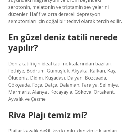
suyundaki magnezyum ve brom beyindeki
serotonin, melatonin ve triptamin seviyelerini
düzenler. Hafif ve orta dereceli depresyon
semptomları için doğal bir tedavi olarak tercih edilir.
En güzel deniz tatili nerede
yapılır?
Deniz tatili için ideal tatil noktalarından bazıları:
Fethiye, Bodrum, Gümüşlük, Akyaka, Kalkan, Kaş,
Ölüdeniz, Didim, Kuşadası, Dalyan, Bozcaada,
Gökçeada, Foça, Datça, Dalaman, Faralya, Selimiye,
Marmaris, Alanya , Kocayayla, Gökova, Ortakent,
Ayvalık ve Çeşme.
Riva Plajı temiz mi?
Plajlar kayalık değil, kıyı kumlu, denizin iç kısımları