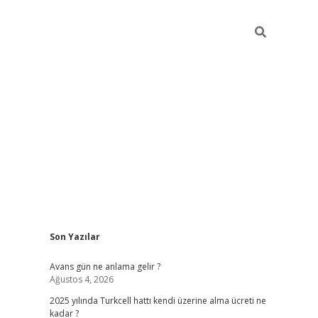
Sidebar
Son Yazılar
https://ilbet
Avans gün ne anlama gelir ?
Ağustos 4, 2026
2025 yılında Turkcell hattı kendi üzerine alma ücreti ne
kadar ?