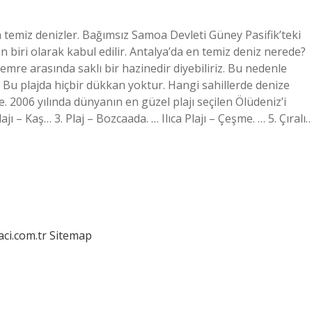
n temiz denizler. Bağımsız Samoa Devleti Güney Pasifik’teki
biri olarak kabul edilir. Antalya’da en temiz deniz nerede?
Demre arasında saklı bir hazinedir diyebiliriz. Bu nedenle
r. Bu plajda hiçbir dükkan yoktur. Hangi sahillerde denize
ye. 2006 yılında dünyanın en güzel plajı seçilen Ölüdeniz’i
ı – Kaş… 3. Plaj – Bozcaada. … Ilıca Plajı – Çeşme. … 5. Çıralı
aci.com.tr
Sitemap