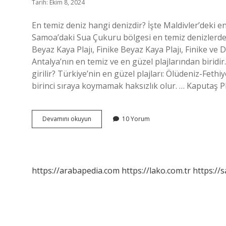
Tarih: Ekim 8, 2024
En temiz deniz hangi denizdir? İşte Maldivler’deki e
Samoa’daki Sua Çukuru bölgesi en temiz denizlerden 
Beyaz Kaya Plajı, Finike Beyaz Kaya Plajı, Finike ve 
Antalya’nın en temiz ve en güzel plajlarından biridi
girilir? Türkiye’nin en güzel plajları: Ölüdeniz-Fethi
birinci sıraya koymamak haksızlık olur. … Kaputaş Plaj
Hangi
Devamını okuyun
10 Yorum
Plajlar
Temiz
https://arabapedia.com
https://lako.com.tr
https://s