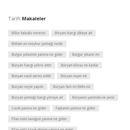
Tarih:
Makaleler
Billur kebabı nerenin
Biryani hangi ülkeye ait
Bitlisin en meşhur yemeği nedir
Bulgur pilavinin yanına ne gider
Bulgur yıkanır mı
Büryan hangi şehre aittir
Büryan kilosu ne kadar
Büryan nasıl servis edilir
Büryan neyin eti
Büryan neyle yapılır
Büryan Siirt mi Bitlis mi
Büryan yemeği hangi yöreye ait
Büryanın yanında ne yenir
Cacık yanına ne gider
Fajitanın yanına ne gider
Pilav üstü tavuğun yanına ne gider
Pilav üstü tavuk döner yanına ne gider