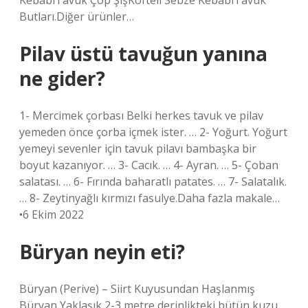
KebabıTavuk Çöp ŞişKöfteli Sebze KebabıTavuk
Butları.Diğer ürünler…
Pilav üstü tavuğun yanına
ne gider?
1- Mercimek çorbası Belki herkes tavuk ve pilav
yemeden önce çorba içmek ister. … 2- Yoğurt. Yoğurt
yemeyi sevenler için tavuk pilavı bambaşka bir
boyut kazanıyor. … 3- Cacık. … 4- Ayran. … 5- Çoban
salatası. … 6- Fırında baharatlı patates. … 7- Salatalık.
… 8- Zeytinyağlı kırmızı fasulye.Daha fazla makale…
•6 Ekim 2022
Büryan neyin eti?
Büryan (Perive) – Siirt Kuyusundan Haşlanmış
Büryan Yaklaşık 2-3 metre derinlikteki bütün kuzu