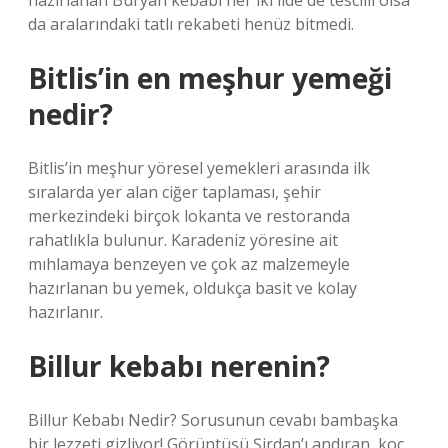
hazırlanan Büryan kebabı her iki ilde de tescilli olsa
da aralarındaki tatlı rekabeti henüz bitmedi.
Bitlis’in en meşhur yemeği
nedir?
Bitlis’in meşhur yöresel yemekleri arasında ilk
sıralarda yer alan ciğer taplaması, şehir
merkezindeki birçok lokanta ve restoranda
rahatlıkla bulunur. Karadeniz yöresine ait
mıhlamaya benzeyen ve çok az malzemeyle
hazırlanan bu yemek, oldukça basit ve kolay
hazırlanır.
Billur kebabı nerenin?
Billur Kebabı Nedir? Sorusunun cevabı bambaşka
bir lezzeti gizliyor! Görüntüsü Şirdan’ı andıran, koç