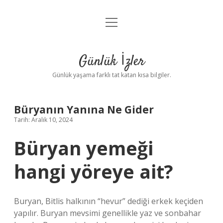
menüyü
Anasayfa
aç
Gizlilik Politikası
Günlük İzler
Yasal Uyarı
Günlük yaşama farklı tat katan kısa bilgiler.
Hakkımızda
Büryanın Yanına Ne Gider
Tarih: Aralık 10, 2024
Büryan yemeği
hangi yöreye ait?
Buryan, Bitlis halkının “hevur” dediği erkek keçiden
yapılır. Buryan mevsimi genellikle yaz ve sonbahar