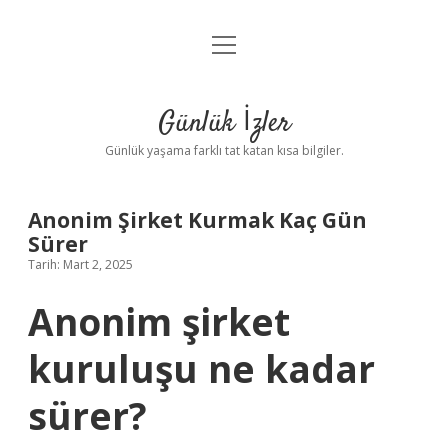
menüyü
Anasayfa
aç
Gizlilik Politikası
Günlük İzler
Yasal Uyarı
Günlük yaşama farklı tat katan kısa bilgiler.
Hakkımızda
Anonim Şirket Kurmak Kaç Gün
Sürer
Tarih: Mart 2, 2025
Anonim şirket
kuruluşu ne kadar
sürer?