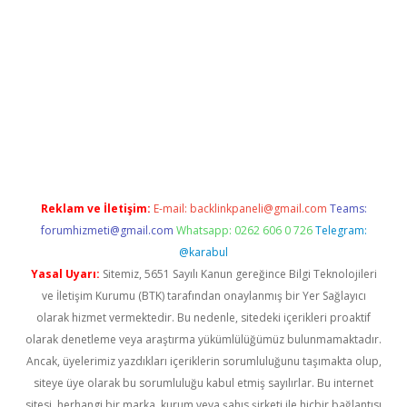
sino/
Reklam ve İletişim:
E-mail:
backlinkpaneli@gmail.com
Teams:
forumhizmeti@gmail.com
Whatsapp: 0262 606 0 726
Telegram:
@karabul
Yasal Uyarı:
Sitemiz, 5651 Sayılı Kanun gereğince Bilgi Teknolojileri
ve İletişim Kurumu (BTK) tarafından onaylanmış bir Yer Sağlayıcı
olarak hizmet vermektedir. Bu nedenle, sitedeki içerikleri proaktif
olarak denetleme veya araştırma yükümlülüğümüz bulunmamaktadır.
Ancak, üyelerimiz yazdıkları içeriklerin sorumluluğunu taşımakta olup,
siteye üye olarak bu sorumluluğu kabul etmiş sayılırlar. Bu internet
sitesi, herhangi bir marka, kurum veya şahıs şirketi ile hiçbir bağlantısı