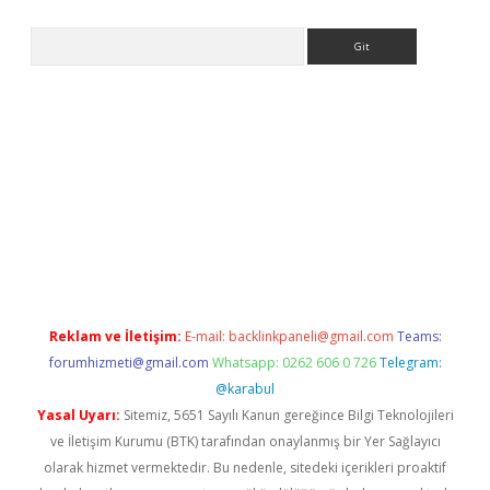
Arama
ps://ilbet.casino/
Reklam ve İletişim:
E-mail:
backlinkpaneli@gmail.com
Teams:
forumhizmeti@gmail.com
Whatsapp: 0262 606 0 726
Telegram:
@karabul
Yasal Uyarı:
Sitemiz, 5651 Sayılı Kanun gereğince Bilgi Teknolojileri
ve İletişim Kurumu (BTK) tarafından onaylanmış bir Yer Sağlayıcı
olarak hizmet vermektedir. Bu nedenle, sitedeki içerikleri proaktif