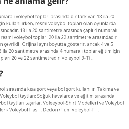
 ne anlama gelir?
aralı voleybol topları arasında bir fark var. 18 ila 20
çin kullanılırken, resmi voleybol topları olan oyunlarda
asındadır. 18 ila 20 santimetre arasında çaplı 4 numaralı
n resmi voleybol topları 20 ila 22 santimetre arasındadır.
 çevrildi · Orijinal aynı boyutta gösterir, ancak 4 ve 5
8 ila 20 santimetre arasında 4 numaralı toplar eğitim için
opları 20 ve 22 santimetredir. Voleybol 3-Ti …
?
bol sırasında kısa şort veya bol şort kullanılır. Takıma ve
 Voleybol taytları: Soğuk havalarda ve eğitim sırasında
ol taytları taşırlar. Voleeybol-Shirt Modelleri ve Voleybol
eri› Voleybol Flas … Declon ›Tüm Voleybol-F …