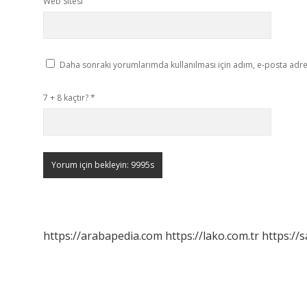
Web Sitesi
Daha sonraki yorumlarımda kullanılması için adım, e-posta adres
7 + 8 kaçtır?
*
https://arabapedia.com
https://lako.com.tr
https://s