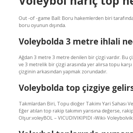
Voleybol hariç top 
Out -of -game Ball: Boru hakemlerden biri tarafından
boru oyunun dışında.
Voleybolda 3 metre ihlali ne
Ağdan 3 metre 3 metre denilen bir çizgi vardır. Bu çi
ve 3 metrelik bir çizgi arasında yer alırsa topu karş
çizginin arkasından yapmak zorundadır.
Voleybolda top çizgiye gelir
Takmlardan Biri, Topu dioğer Takimı Yari Sahası Ve
Eğer atılan top rakip takımın yarısına değerse, rak
Olşur.voleyBOL – VICUDIVIKIPIDI ›Wiki› Voleybolviki