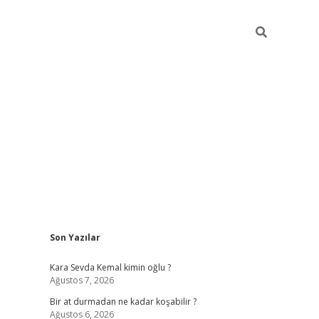
Sidebar
Son Yazılar
https://ilbet
Kara Sevda Kemal kimin oğlu ?
Ağustos 7, 2026
Bir at durmadan ne kadar koşabilir ?
Ağustos 6, 2026