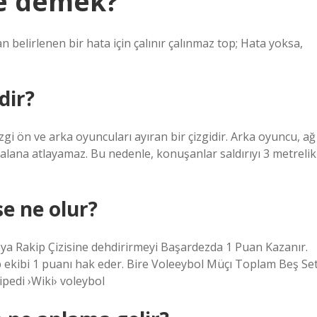
ne demek?
 belirlenen bir hata için çalınır çalınmaz top; Hata yoksa,
dir?
zgi ön ve arka oyuncuları ayıran bir çizgidir. Arka oyuncu, ağ
ı alana atlayamaz. Bu nedenle, konuşanlar saldırıyı 3 metrelik
se ne olur?
ya Rakip Çizisine dehdirirmeyi Başardezda 1 Puan Kazanır.
ip ekibi 1 puanı hak eder. Bire Voleeybol Müçı Toplam Beş Set
pedi ›Wiki› voleybol