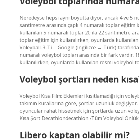
Voleybol toplarında numara
Neredeyse hepsi aynı boyutta diyor, ancak 4 ve 5 num
santimetre arasında çaplı 4 numaralı toplar eğitim i
kullanılan 5 numaralı toplar 20 ila 22 santimetre ar
toplar eğitim için kullanılırken, oyunlarda kullanıla
Voleyball-3-Ti … Google (İngilizce → Türk) tarafından
numaralı voleybol topları arasında bir fark vardır. 1
kullanılırken, oyunlarda kullanılan resmi voleybol t
Voleybol şortları neden kısa
Voleybol Kısa Film: Eklemleri kısıtlamadığı için voley
takımın kurallarına göre, şortlar uzunluk değişiyor.
oyuncular rahat hissetmek için şortlarda uzun voleyb
Kısa Şort Decathlondecathlon ›Tüm Voleybol Önlükl
Libero kaptan olabilir mi?