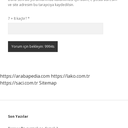
ve site adresim bu tarayıcıya kaydedilsin.
7 + 8 kaçtır?
*
https://arabapedia.com
https://lako.com.tr
https://saci.com.tr
Sitemap
Sidebar
Son Yazılar