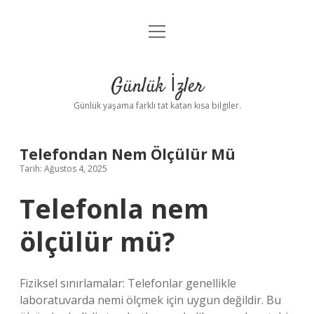
menüyü
Anasayfa
aç
Gizlilik Politikası
Günlük İzler
Yasal Uyarı
Günlük yaşama farklı tat katan kısa bilgiler.
Hakkımızda
Telefondan Nem Ölçülür Mü
Tarih: Ağustos 4, 2025
Telefonla nem
ölçülür mü?
Fiziksel sınırlamalar: Telefonlar genellikle
laboratuvarda nemi ölçmek için uygun değildir. Bu