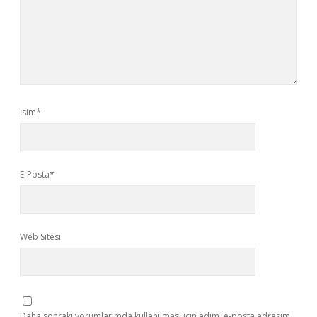
İsim*
E-Posta*
Web Sitesi
Daha sonraki yorumlarımda kullanılması için adım, e-posta adresim