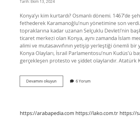
Tarih: Ekim 13, 2024
Konya’yı kim kurtardı? Osmanlı dönemi. 1467’de şehi
fethederek Karamanoğlu’nun yönetimine son verdi. 
topraklarına kadar uzanan Selçuklu Devleti’nin baş
ticaret merkezi olan Konya, aynı zamanda İslam med
alimi ve mutasavvıfının yetişip yerleştiği önemli bir 
Konya Olayları, İsrail Parlamentosu’nun Kudüs’ü ba
gerçekleşen protesto ve şiddet olaylarıdır. Atatürk
Konya
Devamını okuyun
6 Yorum
Olayı
Nedir
https://arabapedia.com
https://lako.com.tr
https://s