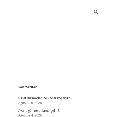
Sidebar
Son Yazılar
https://ilbe
Bir at durmadan ne kadar koşabilir ?
Ağustos 6, 2026
Avans gün ne anlama gelir ?
Ağustos 4, 2026