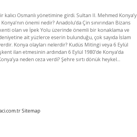
r kalıcı Osmanlı yönetimine girdi. Sultan II. Mehmed Konya’y
Konya’nın önemi nedir? Anadolu’da Çin sınırından Bizans
kenti olan ve İpek Yolu üzerinde önemli bir konaklama ve
eniyetine ait yüzlerce eserin bulunduğu, çok sayıda İslam
yerdir. Konya olayları nelerdir? Kudüs Mitingi veya 6 Eylül
şkent ilan etmesinin ardından 6 Eylül 1980’de Konya’da
 Konya’ya neden ceza verdi? Şehre sırtı dönük heykel…
aci.com.tr
Sitemap