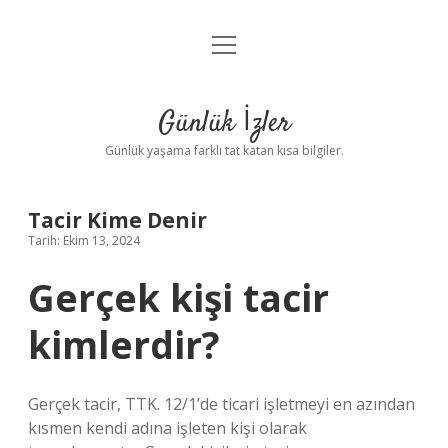
menüyü
Anasayfa
aç
Gizlilik Politikası
Günlük İzler
Yasal Uyarı
Günlük yaşama farklı tat katan kısa bilgiler.
Hakkımızda
Tacir Kime Denir
Tarih: Ekim 13, 2024
Gerçek kişi tacir
kimlerdir?
Gerçek tacir, TTK. 12/1’de ticari işletmeyi en azından
kısmen kendi adına işleten kişi olarak