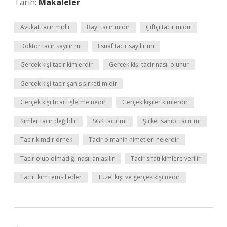
Tarih:
Makaleler
Avukat tacir midir
Bayi tacir midir
Çiftçi tacir midir
Doktor tacir sayılır mı
Esnaf tacir sayılır mı
Gerçek kişi tacir kimlerdir
Gerçek kişi tacir nasıl olunur
Gerçek kişi tacir şahıs şirketi midir
Gerçek kişi ticari işletme nedir
Gerçek kişiler kimlerdir
Kimler tacir değildir
SGK tacir mi
Şirket sahibi tacir mi
Tacir kimdir örnek
Tacir olmanin nimetleri nelerdir
Tacir olup olmadığı nasıl anlaşılır
Tacir sıfatı kimlere verilir
Taciri kim temsil eder
Tüzel kişi ve gerçek kişi nedir