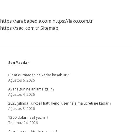
https://arabapedia.com
https://lako.com.tr
https://saci.com.tr
Sitemap
Sidebar
Son Yazılar
Bir at durmadan ne kadar koşabilir ?
Ağustos 6, 2026
Avans gün ne anlama gelir ?
Ağustos 4, 2026
2025 yılında Turkcell hattı kendi üzerine alma ücreti ne kadar ?
Ağustos 3, 2026
1200 dolar nasıl yazılır ?
Temmuz 24, 2026
Arap saçı kaç kişiyle oynanır ?