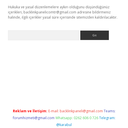
Hukuka ve yasal düzenlemelere aykırı olduğunu düşündüğünüz
içerikleri,
backlinkpanelicomtr@gmail.com
adresine bildirmeniz
halinde, ilgili içerikler yasal süre içerisinde sitemizden kaldırılacaktır.
Arama
/
Reklam ve İletişim:
E-mail:
backlinkpaneli@gmail.com
Teams:
forumhizmeti@gmail.com
Whatsapp: 0262 606 0 726
Telegram:
@karabul