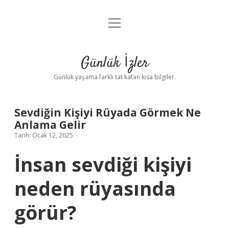
menüyü
Anasayfa
aç
Gizlilik Politikası
Günlük İzler
Yasal Uyarı
Günlük yaşama farklı tat katan kısa bilgiler.
Hakkımızda
Sevdiğin Kişiyi Rüyada Görmek Ne
Anlama Gelir
Tarih: Ocak 12, 2025
İnsan sevdiği kişiyi
neden rüyasında
görür?