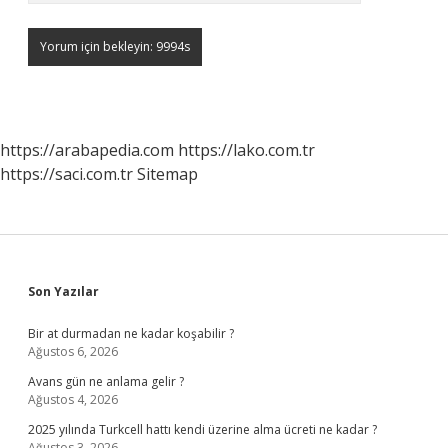
https://arabapedia.com
https://lako.com.tr
https://saci.com.tr
Sitemap
Sidebar
Son Yazılar
Bir at durmadan ne kadar koşabilir ?
Ağustos 6, 2026
Avans gün ne anlama gelir ?
Ağustos 4, 2026
2025 yılında Turkcell hattı kendi üzerine alma ücreti ne kadar ?
Ağustos 3, 2026