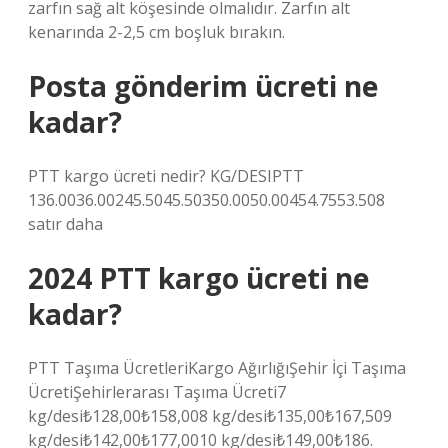
zarfın sağ alt köşesinde olmalıdır. Zarfın alt
kenarında 2-2,5 cm boşluk bırakın.
Posta gönderim ücreti ne
kadar?
PTT kargo ücreti nedir? KG/DESIPTT
136.0036.00245.5045.50350.0050.00454.7553.508
satır daha
2024 PTT kargo ücreti ne
kadar?
PTT Taşıma ÜcretleriKargo AğırlığıŞehir İçi Taşıma
ÜcretiŞehirlerarası Taşıma Ücreti7
kg/desi₺128,00₺158,008 kg/desi₺135,00₺167,509
kg/desi₺142,00₺177,0010 kg/desi₺149,00₺186.