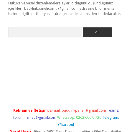
Hukuka ve yasal düzenlemelere aykırı olduğunu düşündüğünüz
içerikleri,
backlinkpanelicomtr@gmail.com
adresine bildirmeniz
halinde, ilgili içerikler yasal süre içerisinde sitemizden kaldırılacaktır.
Arama
ino/
Reklam ve İletişim:
E-mail:
backlinkpaneli@gmail.com
Teams:
forumhizmeti@gmail.com
Whatsapp: 0262 606 0 726
Telegram:
@karabul
Yasal Uyarı:
Sitemiz, 5651 Sayılı Kanun gereğince Bilgi Teknolojileri