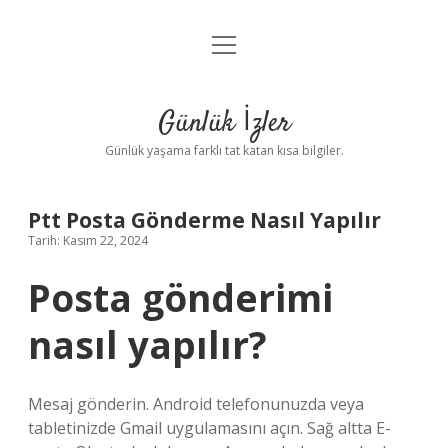
menüyü
Anasayfa
aç
Gizlilik Politikası
Günlük İzler
Yasal Uyarı
Günlük yaşama farklı tat katan kısa bilgiler.
Hakkımızda
Ptt Posta Gönderme Nasıl Yapılır
Tarih: Kasım 22, 2024
Posta gönderimi
nasıl yapılır?
Mesaj gönderin. Android telefonunuzda veya
tabletinizde Gmail uygulamasını açın. Sağ altta E-