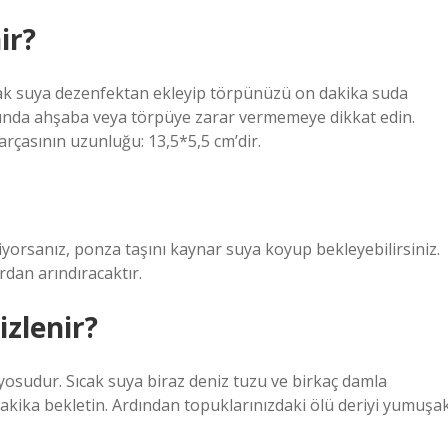
ir?
sıcak suya dezenfektan ekleyip törpünüzü on dakika suda
asında ahşaba veya törpüye zarar vermemeye dikkat edin.
çasının uzunluğu: 13,5*5,5 cm’dir.
iyorsanız, ponza taşını kaynar suya koyup bekleyebilirsiniz.
dan arındıracaktır.
izlenir?
yosudur. Sıcak suya biraz deniz tuzu ve birkaç damla
dakika bekletin. Ardından topuklarınızdaki ölü deriyi yumuşa