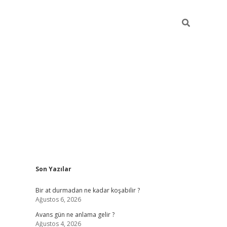
Sidebar
Son Yazılar
https://ilbet.casin
Bir at durmadan ne kadar koşabilir ?
Ağustos 6, 2026
Avans gün ne anlama gelir ?
Ağustos 4, 2026