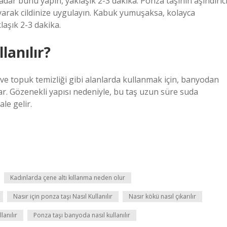
adar bunu yapın, yaklaşık 2-3 dakika. Ponza taşının aşındırıc
ayarak cildinize uygulayın. Kabuk yumuşaksa, kolayca
laşık 2-3 dakika.
lanılır?
i ve topuk temizliği gibi alanlarda kullanmak için, banyodan
r. Gözenekli yapısı nedeniyle, bu taş uzun süre suda
le gelir.
Kadınlarda çene altı kıllanma neden olur
Nasır için ponza taşı Nasıl Kullanılır
Nasır kökü nasıl çıkarılır
lanılır
Ponza taşı banyoda nasıl kullanılır