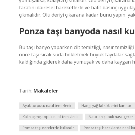
yumuşaksa, kolayca çıkmalıdır. Ölü deriyi çıkarana k
tarafını dairesel hareketlerle ve hafif basınç uygul
çıkmalıdır. Ölü deriyi çıkarana kadar bunu yapın, yak
Ponza taşı banyoda nasıl kul
Bu taşı banyo yaparken cilt temizliği, nasır temizliğ
önce taşı sıcak suda bekletmek büyük faydalar sağla
kaldığında giderek daha yumuşak ve daha kaygan ha
Tarih:
Makaleler
Ayak torpusu nasıl temizlenir
Hangi yağ kıl köklerini kurutur
Kalınlaşmış topuk nasıl temizlenir
Nasır en çabuk nasıl geçer
Pomza taşı nerelerde kullanılır
Ponza taşı bacaklarda nasıl kul