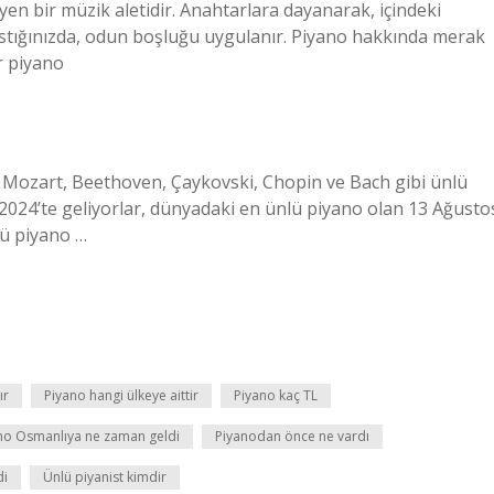
eyen bir müzik aletidir. Anahtarlara dayanarak, içindeki
bastığınızda, odun boşluğu uygulanır. Piyano hakkında merak
r piyano
, Mozart, Beethoven, Çaykovski, Chopin ve Bach gibi ünlü
2024’te geliyorlar, dünyadaki en ünlü piyano olan 13 Ağusto
lü piyano …
ır
Piyano hangi ülkeye aittir
Piyano kaç TL
no Osmanlıya ne zaman geldi
Piyanodan önce ne vardı
di
Ünlü piyanist kimdir