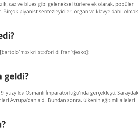
üzik, caz ve blues gibi geleneksel türlere ek olarak, popüler
. Birçok piyanist sentezleyiciler, organ ve klavye dahil olmak
edi?
[bartoloˈmːo kriˈstɔːfori di franˈtʃesko];
 geldi?
9. yüzyılda Osmanlı İmparatorluğu’nda gerçekleşti. Saraydak
eri Avrupa’dan aldı. Bundan sonra, ülkenin eğitimli aileleri
ı?