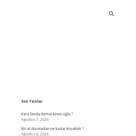
Sidebar
Son Yazılar
https://ilbet.cas
Kara Sevda Kemal kimin oğlu ?
Ağustos 7, 2026
Bir at durmadan ne kadar koşabilir ?
Ağustos 6, 2026