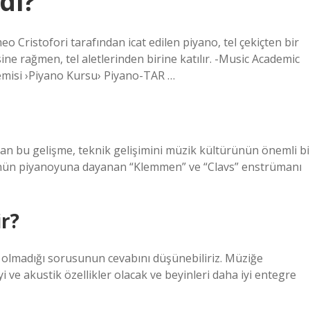
di?
eo Cristofori tarafından icat edilen piyano, tel çekiçten bir
ine rağmen, tel aletlerinden birine katılır. -Music Academic
misi ›Piyano Kursu› Piyano-TAR …
yan bu gelişme, teknik gelişimini müzik kültürünün önemli bi
ünün piyanoyuna dayanan “Klemmen” ve “Clavs” enstrümanı
ir?
p olmadığı sorusunun cevabını düşünebiliriz. Müziğe
yi ve akustik özellikler olacak ve beyinleri daha iyi entegre