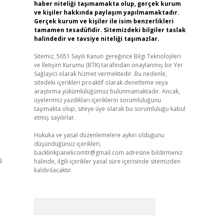
haber niteliği taşımamakta olup, gerçek kurum
ve kişiler hakkında paylaşım yapılmamaktadır.
Gerçek kurum ve kişiler ile isim benzerlikleri
tamamen tesadüfidir. Sitemizdeki bilgiler taslak
halindedir ve tavsiye niteliği taşımazlar.
Sitemiz, 5651 Sayılı Kanun gereğince Bilgi Teknolojileri
o
ve İletişim Kurumu (BTK) tarafından onaylanmış bir Yer
Sağlayıcı olarak hizmet vermektedir. Bu nedenle,
sitedeki içerikleri proaktif olarak denetleme veya
araştırma yükümlülüğümüz bulunmamaktadır. Ancak,
üyelerimiz yazdıkları içeriklerin sorumluluğunu
taşımakta olup, siteye üye olarak bu sorumluluğu kabul
etmiş sayılırlar.
Hukuka ve yasal düzenlemelere aykırı olduğunu
düşündüğünüz içerikleri,
backlinkpanelicomtr@gmail.com
adresine bildirmeniz
s
halinde, ilgili içerikler yasal süre içerisinde sitemizden
kaldırılacaktır.
Arama