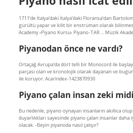
Piyano nasıl icat edil
1711’de İtalya’daki İtalya’daki Floransa’dan Bartolom
gürültü yapar ve kilit bir enstrüman olarak bilinmes
Academy ›Piyano Kursu› Piyano-TAR … Müzik Akade
Piyanodan önce ne vardı?
Ortaçağ Avrupa’da dört telli bir Monocord ile başla
parçası olan ve kronolojik olarak dayanan ve bug
ile koruyor. Acarindex-1423870930
Piyano çalan insan zeki mid
Bu nedenle, piyano oynayan insanların akıllıca olu
duyarlılıkları sayesinde piyano çalan insanlar daha i
olacak. -Beyin piyanoda nasıl çalışır?