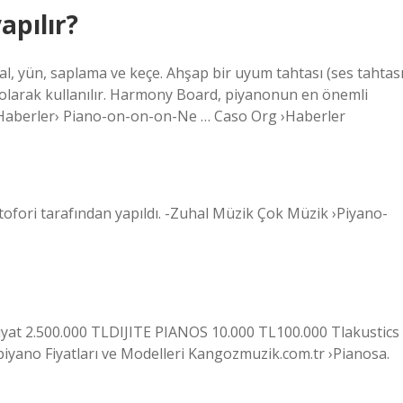
pılır?
l, yün, saplama ve keçe. Ahşap bir uyum tahtası (ses tahtası
olarak kullanılır. Harmony Board, piyanonun en önemli
›Haberler› Piano-on-on-on-Ne … Caso Org ›Haberler
tofori tarafından yapıldı. -Zuhal Müzik Çok Müzik ›Piyano-
iyat 2.500.000 TLDIJITE PIANOS 10.000 TL100.000 Tlakustics
iyano Fiyatları ve Modelleri Kangozmuzik.com.tr ›Pianosa.