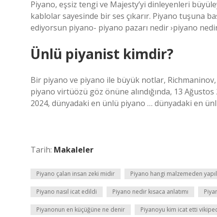
Piyano, eşsiz tengi ve Majesty’yi dinleyenleri büyül
kablolar sayesinde bir ses çıkarır. Piyano tuşuna 
ediyorsun piyano- piyano pazarı nedir ›piyano nedi
Ünlü piyanist kimdir?
Bir piyano ve piyano ile büyük notlar, Richmaninov
piyano virtüözü göz önüne alındığında, 13 Ağustos 
2024, dünyadaki en ünlü piyano … dünyadaki en ün
Tarih:
Makaleler
Piyano çalan insan zeki midir
Piyano hangi malzemeden yapıl
Piyano nasıl icat edildi
Piyano nedir kısaca anlatımı
Piya
Piyanonun en küçüğüne ne denir
Piyanoyu kim icat etti vikipe