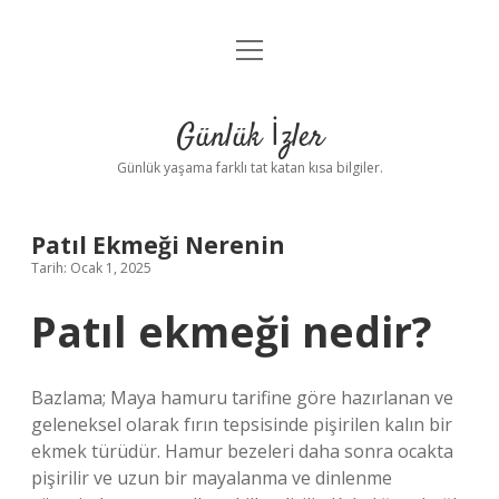
menüyü
Anasayfa
aç
Gizlilik Politikası
Günlük İzler
Yasal Uyarı
Günlük yaşama farklı tat katan kısa bilgiler.
Hakkımızda
Patıl Ekmeği Nerenin
Tarih: Ocak 1, 2025
Patıl ekmeği nedir?
Bazlama; Maya hamuru tarifine göre hazırlanan ve
geleneksel olarak fırın tepsisinde pişirilen kalın bir
ekmek türüdür. Hamur bezeleri daha sonra ocakta
pişirilir ve uzun bir mayalanma ve dinlenme