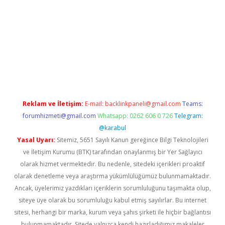
casino/
Reklam ve İletişim:
E-mail:
backlinkpaneli@gmail.com
Teams:
forumhizmeti@gmail.com
Whatsapp: 0262 606 0 726
Telegram:
@karabul
Yasal Uyarı:
Sitemiz, 5651 Sayılı Kanun gereğince Bilgi Teknolojileri
ve İletişim Kurumu (BTK) tarafından onaylanmış bir Yer Sağlayıcı
olarak hizmet vermektedir. Bu nedenle, sitedeki içerikleri proaktif
olarak denetleme veya araştırma yükümlülüğümüz bulunmamaktadır.
Ancak, üyelerimiz yazdıkları içeriklerin sorumluluğunu taşımakta olup,
siteye üye olarak bu sorumluluğu kabul etmiş sayılırlar. Bu internet
sitesi, herhangi bir marka, kurum veya şahıs şirketi ile hiçbir bağlantısı
bulunmamaktadır. Sitede yalnızca kendi hazırladığımız makaleler