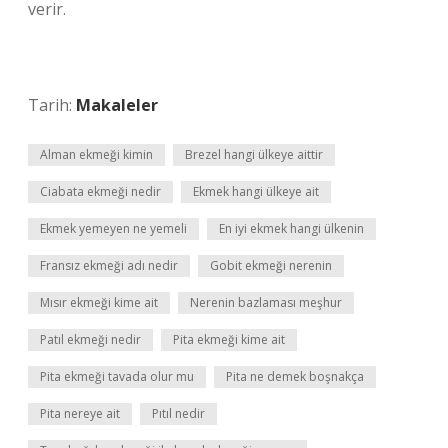
verir.
Tarih:
Makaleler
Alman ekmeği kimin
Brezel hangi ülkeye aittir
Ciabata ekmeği nedir
Ekmek hangi ülkeye ait
Ekmek yemeyen ne yemeli
En iyi ekmek hangi ülkenin
Fransız ekmeği adı nedir
Gobit ekmeği nerenin
Mısır ekmeği kime ait
Nerenin bazlaması meşhur
Patıl ekmeği nedir
Pita ekmeği kime ait
Pita ekmeği tavada olur mu
Pita ne demek boşnakça
Pita nereye ait
Pıtıl nedir