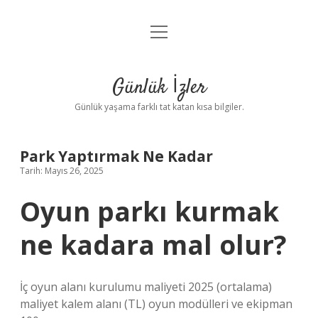
menüyü
Anasayfa
aç
Gizlilik Politikası
Günlük İzler
Yasal Uyarı
Günlük yaşama farklı tat katan kısa bilgiler.
Hakkımızda
Park Yaptırmak Ne Kadar
Tarih: Mayıs 26, 2025
Oyun parkı kurmak
ne kadara mal olur?
İç oyun alanı kurulumu maliyeti 2025 (ortalama)
maliyet kalem alanı (TL) oyun modülleri ve ekipman