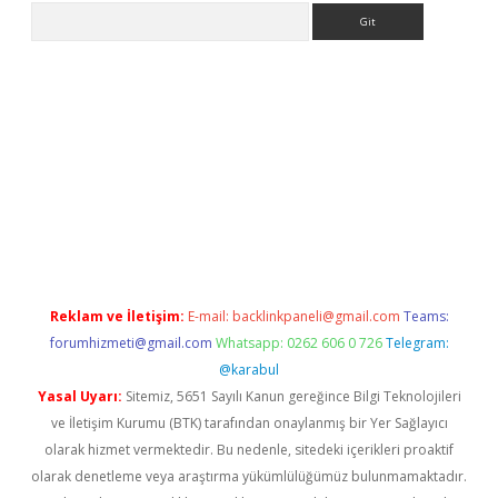
Arama
/
Reklam ve İletişim:
E-mail:
backlinkpaneli@gmail.com
Teams:
forumhizmeti@gmail.com
Whatsapp: 0262 606 0 726
Telegram:
@karabul
Yasal Uyarı:
Sitemiz, 5651 Sayılı Kanun gereğince Bilgi Teknolojileri
ve İletişim Kurumu (BTK) tarafından onaylanmış bir Yer Sağlayıcı
olarak hizmet vermektedir. Bu nedenle, sitedeki içerikleri proaktif
olarak denetleme veya araştırma yükümlülüğümüz bulunmamaktadır.