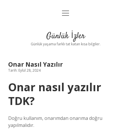
menüyü
Anasayfa
aç
Gizlilik Politikası
Günlük İzler
Yasal Uyarı
Günlük yaşama farklı tat katan kısa bilgiler.
Hakkımızda
Onar Nasıl Yazılır
Tarih: Eylül 28, 2024
Onar nasıl yazılır
TDK?
Doğru kullanım, onarımdan onarıma doğru
yapılmalıdır.