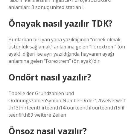
“abd’li” kelimesinin İngilizce-Türkçe sözlükteki
anlamları: 3 sonuç united statian i.
Önayak nasıl yazılır TDK?
Bunlardan biri yan yana yazıldığında “örnek olmak,
üstünlük sağlamak” anlamına gelen “Forextrem” (ön
ayak), diğeri ise ayrı yazıldığında hayvanın ayağı
anlamına gelen “Forextrem” (ön ayak)’dır.
Ondört nasıl yazılır?
Tabelle der Grundzahlen und
OrdnungszahlenSymbolNumberOrder12twelvetwelf
th13thirteenthirteenth14fourteenthfourteenth15fif
teenfifth89 weitere Zeilen
Önsoz nasıl yazılır?