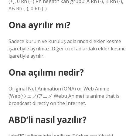
(+), 0 Rh (+) Rh negatif kan grubu: A Rh (-), B Rh (-),
AB Rh (-), 0 Rh (-)
Ona ayrılır mı?
Sadece kurum ve kuruluş adlarındaki ekler kesme
işaretiyle ayrılmaz. Diğer özel adlardaki ekler kesme
işaretiyle ayrılır.
Ona açılımı nedir?
Original Net Animation (ONA) or Web Anime
(Web(ウェブ)アニメ Webu Anime) is anime that is
broadcast directly on the Internet.
ABD’li nasıl yazılır?