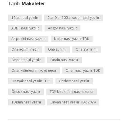
Tarih:
Makaleler
10 ar nasıl yazılır
9 ar 9 ar 100 e kadar nasıl yazılır
ABDli nasıl yazılır
Ar gör nasıl yazılır
Ar pozitif nasıl yazılır
Nolur nasıl yazılır TDK
Ona açılımı nedir
Ona ayrı mı
Ona ayrılır mı
Onada nasıl yazılır
Onaltı nasıl yazılır
Onar kelimesinin kökü nedir
Onar nasıl yazılır TDK
Önayak nasıl yazılır TDK
Ondört nasıl yazılır
Önsoz nasıl yazılır
TDK kısaltması nasıl okunur
TDKnin nasıl yazılır
Unvan nasıl yazılır TDK 2024