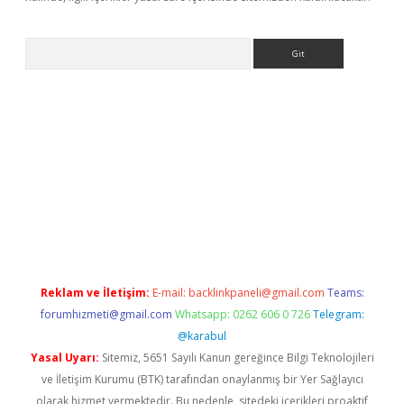
Arama
sino/
Reklam ve İletişim:
E-mail:
backlinkpaneli@gmail.com
Teams:
forumhizmeti@gmail.com
Whatsapp: 0262 606 0 726
Telegram:
@karabul
Yasal Uyarı:
Sitemiz, 5651 Sayılı Kanun gereğince Bilgi Teknolojileri
ve İletişim Kurumu (BTK) tarafından onaylanmış bir Yer Sağlayıcı
olarak hizmet vermektedir. Bu nedenle, sitedeki içerikleri proaktif