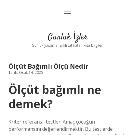
menüyü
Anasayfa
aç
Gizlilik Politikası
Günlük İzler
Yasal Uyarı
Günlük yaşama farklı tat katan kısa bilgiler.
Hakkımızda
Ölçüt Bağımlı Ölçü Nedir
Tarih: Ocak 14, 2025
Ölçüt bağımlı ne
demek?
Kriter referanslı testler; Amaç çocuğun
performansını değerlendirmektir. Bu testlerde