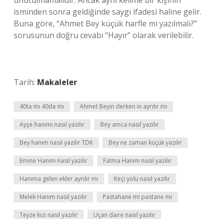
unutulmamalıdır. Ancak aynı kelime bir kişinin
isminden sonra geldiğinde saygı ifadesi haline gelir.
Buna göre, “Ahmet Bey küçük harfle mi yazılmalı?”
sorusunun doğru cevabı “Hayır” olarak verilebilir.
Tarih:
Makaleler
40ta mı 40da mı
Ahmet Beyin derken in ayrılır mı
Ayşe hanımı nasıl yazılır
Bey amca nasıl yazılır
Bey hanım nasıl yazılır TDK
Bey ne zaman küçük yazılır
Emine Hanım nasıl yazılır
Fatma Hanım nasıl yazılır
Hanıma gelen ekler ayrılır mı
Keçi yolu nasıl yazılır
Melek Hanım nasıl yazılır
Pastahane mi pastane mi
Teyze kızı nasıl yazılır
Uçan daire nasıl yazılır