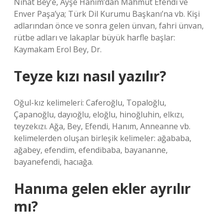
Nihat Bey’e, Ayşe Hanım’dan Mahmut Efendi ve
Enver Paşa’ya; Türk Dil Kurumu Başkanı’na vb. Kişi
adlarından önce ve sonra gelen ünvan, fahri ünvan,
rütbe adları ve lakaplar büyük harfle başlar:
Kaymakam Erol Bey, Dr.
Teyze kızı nasıl yazılır?
Oğul-kız kelimeleri: Caferoğlu, Topaloğlu,
Çapanoğlu, dayıoğlu, eloğlu, hinoğluhin, elkızı,
teyzekızı. Ağa, Bey, Efendi, Hanım, Anneanne vb.
kelimelerden oluşan birleşik kelimeler: ağababa,
ağabey, efendim, efendibaba, bayananne,
bayanefendi, hacıağa.
Hanıma gelen ekler ayrılır
mı?