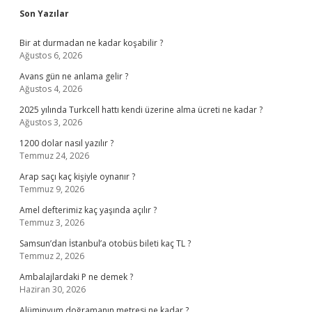
Sidebar
Son Yazılar
Bir at durmadan ne kadar koşabilir ?
Ağustos 6, 2026
Avans gün ne anlama gelir ?
Ağustos 4, 2026
2025 yılında Turkcell hattı kendi üzerine alma ücreti ne kadar ?
Ağustos 3, 2026
1200 dolar nasıl yazılır ?
Temmuz 24, 2026
Arap saçı kaç kişiyle oynanır ?
Temmuz 9, 2026
Amel defterimiz kaç yaşında açılır ?
Temmuz 3, 2026
Samsun’dan İstanbul’a otobüs bileti kaç TL ?
Temmuz 2, 2026
Ambalajlardaki P ne demek ?
Haziran 30, 2026
Alüminyum doğramanın metresi ne kadar ?