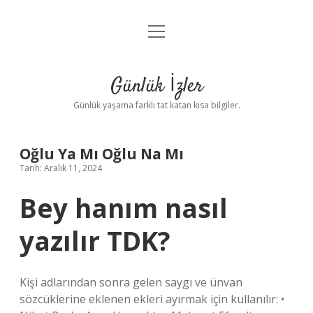
menüyü
Anasayfa
aç
Gizlilik Politikası
Günlük İzler
Yasal Uyarı
Günlük yaşama farklı tat katan kısa bilgiler.
Hakkımızda
Oğlu Ya Mı Oğlu Na Mı
Tarih: Aralık 11, 2024
Bey hanım nasıl
yazılır TDK?
Kişi adlarından sonra gelen saygı ve ünvan
sözcüklerine eklenen ekleri ayırmak için kullanılır: •