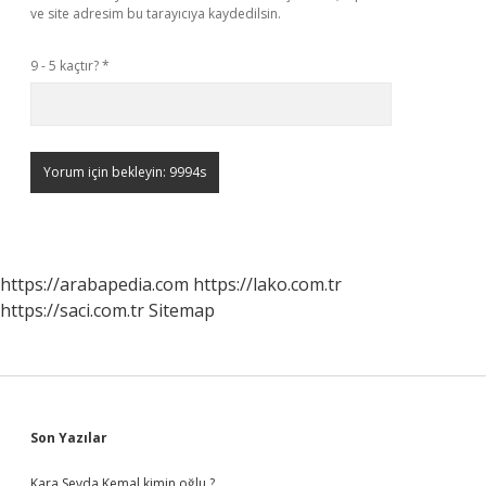
ve site adresim bu tarayıcıya kaydedilsin.
9 - 5 kaçtır?
*
https://arabapedia.com
https://lako.com.tr
https://saci.com.tr
Sitemap
Sidebar
Son Yazılar
Kara Sevda Kemal kimin oğlu ?