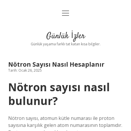
menüyü
Anasayfa
aç
Gizlilik Politikası
Günlük İzler
Yasal Uyarı
Günlük yaşama farklı tat katan kısa bilgiler.
Hakkımızda
Nötron Sayısı Nasıl Hesaplanır
Tarih: Ocak 26, 2025
Nötron sayısı nasıl
bulunur?
Nötron sayısı, atomun kütle numarası ile proton
sayısına karşılık gelen atom numarasının toplamıdır.