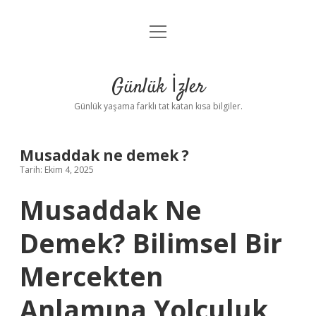
menüyü
Anasayfa
aç
Gizlilik Politikası
Günlük İzler
Yasal Uyarı
Günlük yaşama farklı tat katan kısa bilgiler.
Hakkımızda
Musaddak ne demek ?
Tarih: Ekim 4, 2025
Musaddak Ne
Demek? Bilimsel Bir
Mercekten
Anlamına Yolculuk