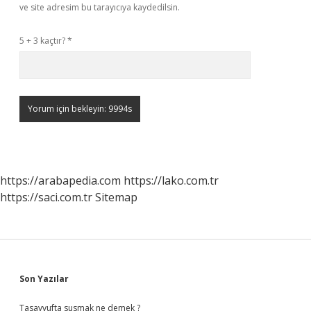
ve site adresim bu tarayıcıya kaydedilsin.
5 + 3 kaçtır?
*
https://arabapedia.com
https://lako.com.tr
https://saci.com.tr
Sitemap
Sidebar
Son Yazılar
Tasavvufta susmak ne demek ?