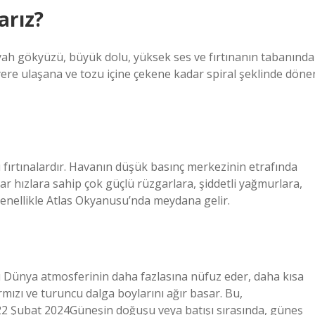
arız?
 siyah gökyüzü, büyük dolu, yüksek ses ve fırtınanın tabanında
yere ulaşana ve tozu içine çekene kadar spiral şeklinde döne
 fırtınalardır. Havanın düşük basınç merkezinin etrafında
r hızlara sahip çok güçlü rüzgarlara, şiddetli yağmurlara,
 genellikle Atlas Okyanusu’nda meydana gelir.
rı Dünya atmosferinin daha fazlasına nüfuz eder, daha kısa
rmızı ve turuncu dalga boylarını ağır basar. Bu,
22 Şubat 2024Güneşin doğuşu veya batışı sırasında, güneş