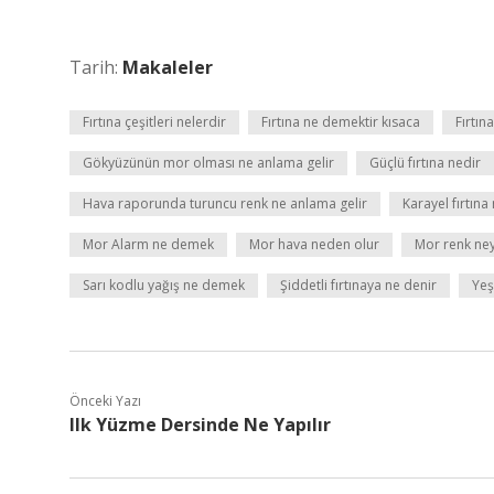
Tarih:
Makaleler
Fırtına çeşitleri nelerdir
Fırtına ne demektir kısaca
Fırtın
Gökyüzünün mor olması ne anlama gelir
Güçlü fırtına nedir
Hava raporunda turuncu renk ne anlama gelir
Karayel fırtın
Mor Alarm ne demek
Mor hava neden olur
Mor renk ney
Sarı kodlu yağış ne demek
Şiddetli fırtınaya ne denir
Yeş
Önceki Yazı
Ilk Yüzme Dersinde Ne Yapılır