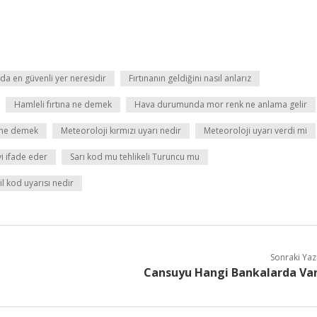
ada en güvenli yer neresidir
Fırtınanın geldiğini nasıl anlarız
Hamleli fırtına ne demek
Hava durumunda mor renk ne anlama gelir
a ne demek
Meteoroloji kırmızı uyarı nedir
Meteoroloji uyarı verdi mi
i ifade eder
Sarı kod mu tehlikeli Turuncu mu
il kod uyarısı nedir
Sonraki Yaz
Cansuyu Hangi Bankalarda Va