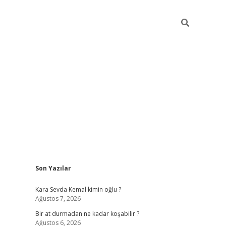
Sidebar
Son Yazılar
https://ilbet.casi
Kara Sevda Kemal kimin oğlu ?
Ağustos 7, 2026
Bir at durmadan ne kadar koşabilir ?
Ağustos 6, 2026