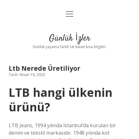
menüyü
Anasayfa
aç
Gizlilik Politikası
Günlük İzler
Yasal Uyarı
Günlük yaşama farklı tat katan kısa bilgiler.
Hakkımızda
Ltb Nerede Üretiliyor
Tarih: Nisan 18, 2025
LTB hangi ülkenin
ürünü?
LTB Jeans, 1994 yılında İstanbul’da kurulan bir
denim ve tekstil markasıdır. 1948 yılında kot