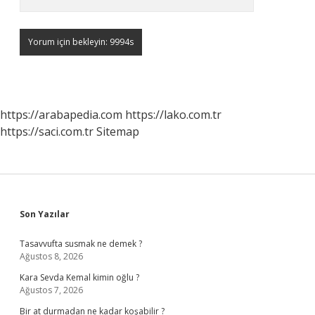
https://arabapedia.com
https://lako.com.tr
https://saci.com.tr
Sitemap
Sidebar
Son Yazılar
Tasavvufta susmak ne demek ?
Ağustos 8, 2026
Kara Sevda Kemal kimin oğlu ?
Ağustos 7, 2026
Bir at durmadan ne kadar koşabilir ?