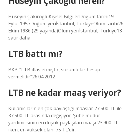
Hüseyin Çakoğlu nereli?
Hüseyin ÇakıroğluKişisel BilgilerDoğum tarihi19
Eylül 1957Doğum yeriİstanbul, TürkiyeÖlüm tarihi26
Ekim 1986 (29 yaşında)Ölüm yeriİstanbul, Türkiye13
satır daha
LTB battı mı?
BKP: “LTB iflas etmiştir, sorumlular hesap
vermelidir”26.04.2012
LTB ne kadar maaş veriyor?
Kullanıcıların en çok paylaştığı maaşlar 27.500 TL ile
37.500 TL arasında değişiyor. Şube müdür
yardımcısının en düşük paylaşılan maaşı 23.900 TL
iken, en yüksek olanı 75 TL’dir.