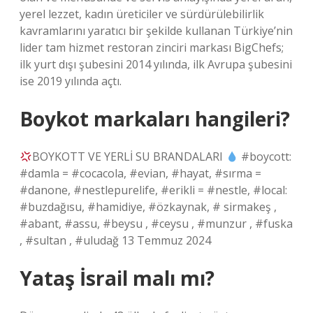
yerel lezzet, kadın üreticiler ve sürdürülebilirlik
kavramlarını yaratıcı bir şekilde kullanan Türkiye’nin
lider tam hizmet restoran zinciri markası BigChefs;
ilk yurt dışı şubesini 2014 yılında, ilk Avrupa şubesini
ise 2019 yılında açtı.
Boykot markaları hangileri?
BOYKOTT VE YERLİ SU BRANDALARI
#boycott:
#damla = #cocacola, #evian, #hayat, #sırma =
#danone, #nestlepurelife, #erikli = #nestle, #local:
#buzdağısu, #hamidiye, #özkaynak, # sirmakeş ,
#abant, #assu, #beysu , #ceysu , #munzur , #fuska
, #sultan , #uludağ 13 Temmuz 2024
Yataş İsrail malı mı?