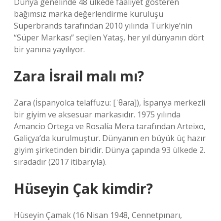
Dünya genelinde 48 ülkede faaliyet gösteren
bağımsız marka değerlendirme kuruluşu
Superbrands tarafından 2010 yılında Türkiye’nin
“Süper Markası” seçilen Yataş, her yıl dünyanın dört
bir yanına yayılıyor.
Zara İsrail malı mı?
Zara (İspanyolca telaffuzu: [ˈθaɾa]), İspanya merkezli
bir giyim ve aksesuar markasıdır. 1975 yılında
Amancio Ortega ve Rosalía Mera tarafından Arteixo,
Galiçya’da kurulmuştur. Dünyanın en büyük üç hazır
giyim şirketinden biridir. Dünya çapında 93 ülkede 2.
sıradadır (2017 itibarıyla).
Hüseyin Çak kimdir?
Hüseyin Çamak (16 Nisan 1948, Cennetpınarı,