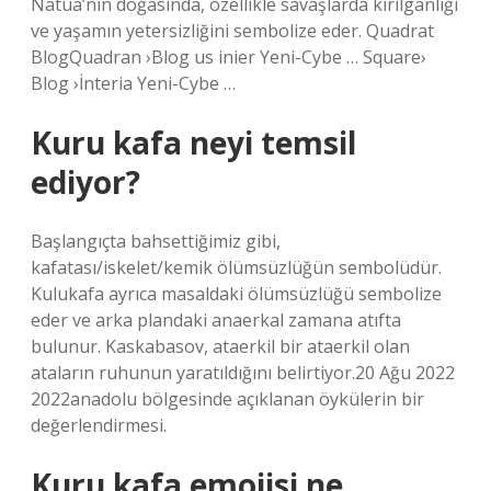
Natua’nın doğasında, özellikle savaşlarda kırılganlığı
ve yaşamın yetersizliğini sembolize eder. Quadrat
BlogQuadran ›Blog us inier Yeni-Cybe … Square›
Blog ›İnteria Yeni-Cybe …
Kuru kafa neyi temsil
ediyor?
Başlangıçta bahsettiğimiz gibi,
kafatası/iskelet/kemik ölümsüzlüğün sembolüdür.
Kulukafa ayrıca masaldaki ölümsüzlüğü sembolize
eder ve arka plandaki anaerkal zamana atıfta
bulunur. Kaskabasov, ataerkil bir ataerkil olan
ataların ruhunun yaratıldığını belirtiyor.20 Ağu 2022
2022anadolu bölgesinde açıklanan öykülerin bir
değerlendirmesi.
Kuru kafa emojisi ne