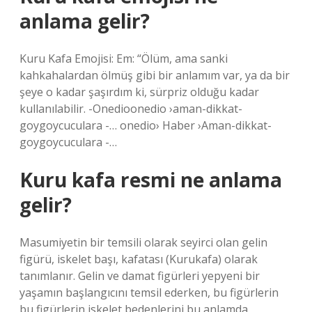
anlama gelir?
Kuru Kafa Emojisi: Em: “Ölüm, ama sanki
kahkahalardan ölmüş gibi bir anlamım var, ya da bir
şeye o kadar şaşırdım ki, sürpriz olduğu kadar
kullanılabilir. -Onedioonedio ›aman-dikkat-
goygoycuculara -… onedio› Haber ›Aman-dikkat-
goygoycuculara -…
Kuru kafa resmi ne anlama
gelir?
Masumiyetin bir temsili olarak seyirci olan gelin
figürü, iskelet başı, kafatası (Kurukafa) olarak
tanımlanır. Gelin ve damat figürleri yepyeni bir
yaşamın başlangıcını temsil ederken, bu figürlerin
bu figürlerin iskelet bedenlerini bu anlamda