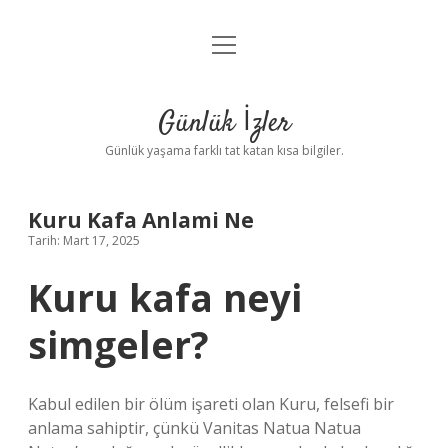
menüyü
Anasayfa
aç
Gizlilik Politikası
Günlük İzler
Yasal Uyarı
Günlük yaşama farklı tat katan kısa bilgiler.
Hakkımızda
Kuru Kafa Anlami Ne
Tarih: Mart 17, 2025
Kuru kafa neyi
simgeler?
Kabul edilen bir ölüm işareti olan Kuru, felsefi bir
anlama sahiptir, çünkü Vanitas Natua Natua