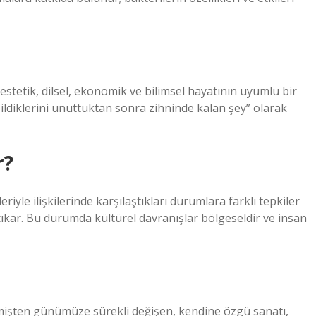
î, estetik, dilsel, ekonomik ve bilimsel hayatının uyumlu bir
bildiklerini unuttuktan sonra zihninde kalan şey” olarak
r?
eriyle ilişkilerinde karşılaştıkları durumlara farklı tepkiler
çıkar. Bu durumda kültürel davranışlar bölgeseldir ve insan
çmişten günümüze sürekli değişen, kendine özgü sanatı,