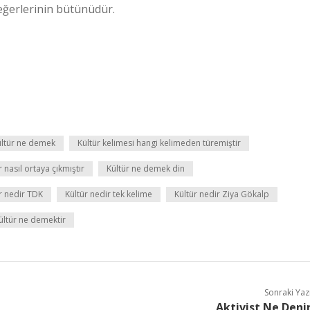
eğerlerinin bütünüdür.
ültür ne demek
Kültür kelimesi hangi kelimeden türemiştir
r nasıl ortaya çıkmıştır
Kültür ne demek din
r nedir TDK
Kültür nedir tek kelime
Kültür nedir Ziya Gökalp
kültür ne demektir
Sonraki Yaz
Aktivist Ne Deni