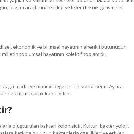
mari yapılar ve kullanılan nesneler bulunur. Maddi kültürdek
in, ulaşım araçlarındaki değişiklikler (teknik gelişmeler)
ik, dilsel, ekonomik ve bilimsel hayatının ahenkli bütünüdür.
illetin toplumsal hayatının kolektif toplamıdır.
e özgü maddi ve manevi değerlerine kültür denir. Ayrıca
kir de kültür olarak kabul edilir.
ir?
rla oluşturulan bakteri kolonisidir. Kültür, bakteriyoloji,
malara katkıda bulunur; bakterilerin özellikleri ve etkileri