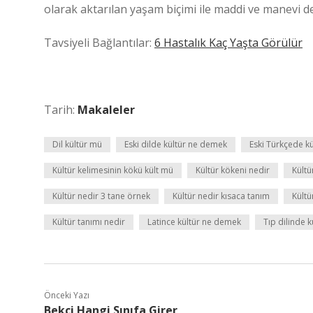
olarak aktarılan yaşam biçimi ile maddi ve manevi d
Tavsiyeli Bağlantılar:
6 Hastalık Kaç Yaşta Görülür
Tarih:
Makaleler
Dil kültür mü
Eski dilde kültür ne demek
Eski Türkçede k
Kültür kelimesinin kökü kült mü
Kültür kökeni nedir
Kültü
Kültür nedir 3 tane örnek
Kültür nedir kısaca tanım
Kültü
Kültür tanımı nedir
Latince kültür ne demek
Tıp dilinde 
Önceki Yazı
Bekçi Hangi Sınıfa Girer