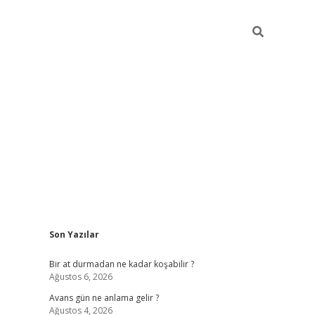
Sidebar
Son Yazılar
https://ilbet.casino
Bir at durmadan ne kadar koşabilir ?
Ağustos 6, 2026
Avans gün ne anlama gelir ?
Ağustos 4, 2026