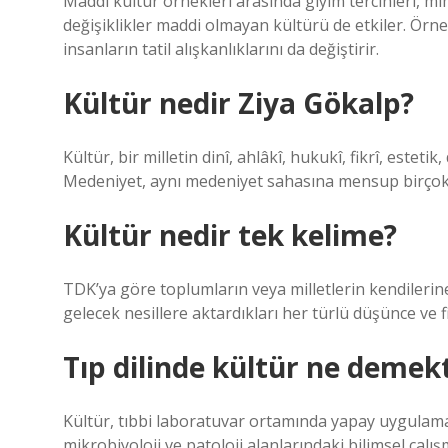
Maddi kültür örnekleri arasında giyim tercihleri, mi
değişiklikler maddi olmayan kültürü de etkiler. Örneğ
insanların tatil alışkanlıklarını da değiştirir.
Kültür nedir Ziya Gökalp?
Kültür, bir milletin dinî, ahlâkî, hukukî, fikrî, estet
Medeniyet, aynı medeniyet sahasına mensup birçok m
Kültür nedir tek kelime?
TDK’ya göre toplumların veya milletlerin kendilerin
gelecek nesillere aktardıkları her türlü düşünce ve fi
Tıp dilinde kültür ne demekt
Kültür, tıbbi laboratuvar ortamında yapay uygulamala
mikrobiyoloji ve patoloji alanlarındaki bilimsel çalış