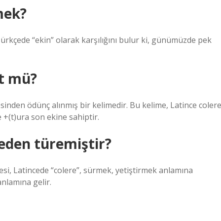
mek?
Türkçede “ekin” olarak karşılığını bulur ki, günümüzde pek
lt mü?
sinden ödünç alınmış bir kelimedir. Bu kelime, Latince coler
e +(t)ura son ekine sahiptir.
eden türemiştir?
si, Latincede “colere”, sürmek, yetiştirmek anlamına
nlamına gelir.