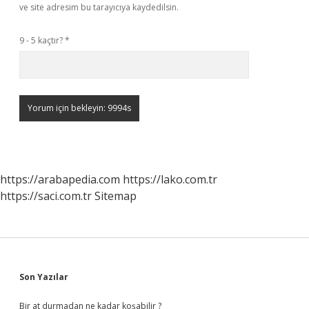
ve site adresim bu tarayıcıya kaydedilsin.
9 - 5 kaçtır?
*
https://arabapedia.com
https://lako.com.tr
https://saci.com.tr
Sitemap
Sidebar
Son Yazılar
Bir at durmadan ne kadar koşabilir ?