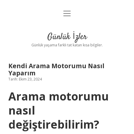
menüyü
Anasayfa
aç
Gizlilik Politikası
Günlük İzler
Yasal Uyarı
Günlük yaşama farklı tat katan kısa bilgiler.
Hakkımızda
Kendi Arama Motorumu Nasıl
Yaparım
Tarih: Ekim 23, 2024
Arama motorumu
nasıl
değiştirebilirim?