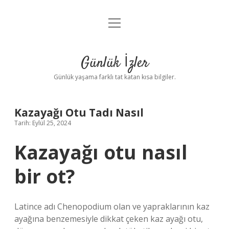
menüyü
Anasayfa
aç
Gizlilik Politikası
Günlük İzler
Yasal Uyarı
Günlük yaşama farklı tat katan kısa bilgiler.
Hakkımızda
Kazayağı Otu Tadı Nasıl
Tarih: Eylül 25, 2024
Kazayağı otu nasıl
bir ot?
Latince adı Chenopodium olan ve yapraklarının kaz
ayağına benzemesiyle dikkat çeken kaz ayağı otu,