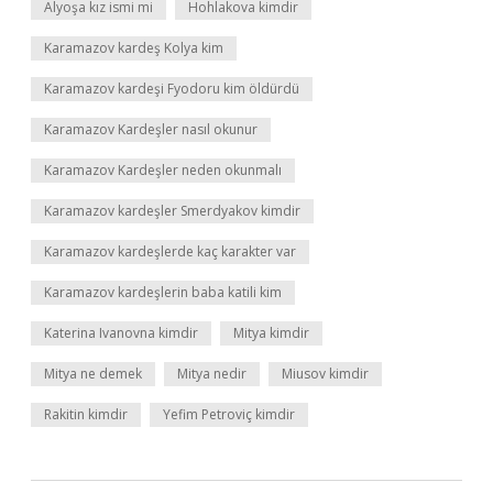
Alyoşa kız ismi mi
Hohlakova kimdir
Karamazov kardeş Kolya kim
Karamazov kardeşi Fyodoru kim öldürdü
Karamazov Kardeşler nasıl okunur
Karamazov Kardeşler neden okunmalı
Karamazov kardeşler Smerdyakov kimdir
Karamazov kardeşlerde kaç karakter var
Karamazov kardeşlerin baba katili kim
Katerina Ivanovna kimdir
Mitya kimdir
Mitya ne demek
Mitya nedir
Miusov kimdir
Rakitin kimdir
Yefim Petroviç kimdir