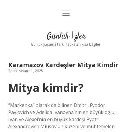
menüyü
Anasayfa
aç
Gizlilik Politikası
Günlük İzler
Yasal Uyarı
Günlük yaşama farklı tat katan kısa bilgiler.
Hakkımızda
Karamazov Kardeşler Mitya Kimdir
Tarih: Nisan 11, 2025
Mitya kimdir?
“Markenka” olarak da bilinen Dmitri, Fyodor
Pavlovich ve Adelida Ivanovna’nın en büyük oğlu,
Ivan ve Alexei’nin en büyük kardeşi Pyotr
Alexandrovich Miusov’un kuzeni ve muhtemelen