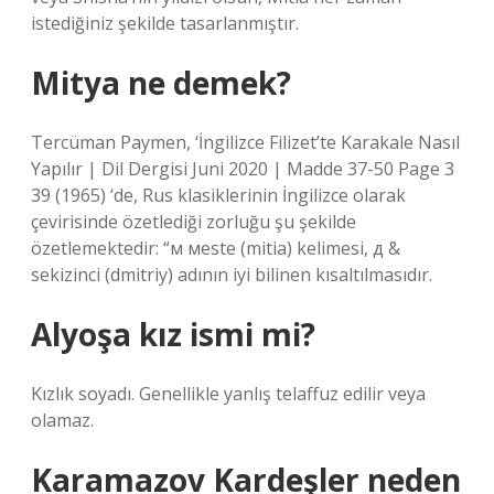
istediğiniz şekilde tasarlanmıştır.
Mitya ne demek?
Tercüman Paymen, ‘İngilizce Filizet’te Karakale Nasıl
Yapılır | Dil Dergisi Juni 2020 | Madde 37-50 Page 3
39 (1965) ‘de, Rus klasiklerinin İngilizce olarak
çevirisinde özetlediği zorluğu şu şekilde
özetlemektedir: “м мeste (mitia) kelimesi, д &
sekizinci (dmitriy) adının iyi bilinen kısaltılmasıdır.
Alyoşa kız ismi mi?
Kızlık soyadı. Genellikle yanlış telaffuz edilir veya
olamaz.
Karamazov Kardeşler neden