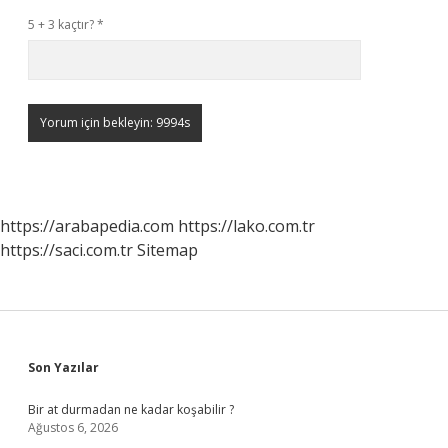
5 + 3 kaçtır?
*
https://arabapedia.com
https://lako.com.tr
https://saci.com.tr
Sitemap
Sidebar
Son Yazılar
Bir at durmadan ne kadar koşabilir ?
Ağustos 6, 2026