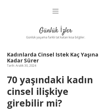
menüyü
Anasayfa
aç
Gizlilik Politikası
Günlük İzler
Yasal Uyarı
Günlük yaşama farklı tat katan kısa bilgiler.
Hakkımızda
Kadınlarda Cinsel Istek Kaç Yaşına
Kadar Sürer
Tarih: Aralık 30, 2024
70 yaşındaki kadın
cinsel ilişkiye
girebilir mi?