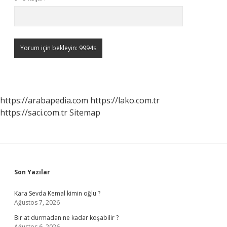
https://arabapedia.com
https://lako.com.tr
https://saci.com.tr
Sitemap
Sidebar
Son Yazılar
Kara Sevda Kemal kimin oğlu ?
Ağustos 7, 2026
Bir at durmadan ne kadar koşabilir ?
Ağustos 6, 2026