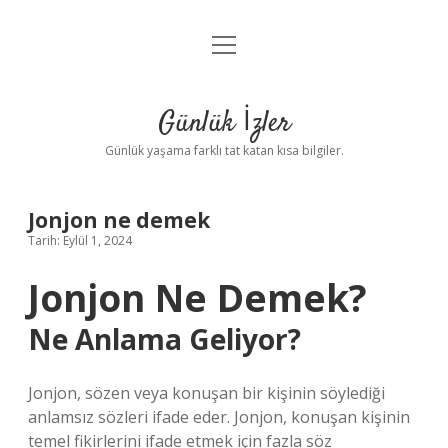
menüyü
Anasayfa
aç
Gizlilik Politikası
Günlük İzler
Yasal Uyarı
Günlük yaşama farklı tat katan kısa bilgiler.
Hakkımızda
Jonjon ne demek
Tarih: Eylül 1, 2024
Jonjon Ne Demek?
Ne Anlama Geliyor?
Jonjon, sözen veya konuşan bir kişinin söylediği
anlamsız sözleri ifade eder. Jonjon, konuşan kişinin
temel fikirlerini ifade etmek için fazla söz