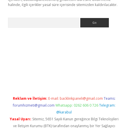
halinde, ilgili içerikler yasal süre içerisinde sitemizden kaldırılacaktır.
Arama
s://ilbet.casino/
Reklam ve İletişim:
E-mail:
backlinkpaneli@gmail.com
Teams:
forumhizmeti@gmail.com
Whatsapp: 0262 606 0 726
Telegram:
@karabul
Yasal Uyarı:
Sitemiz, 5651 Sayılı Kanun gereğince Bilgi Teknolojileri
ve İletişim Kurumu (BTK) tarafından onaylanmış bir Yer Sağlayıcı