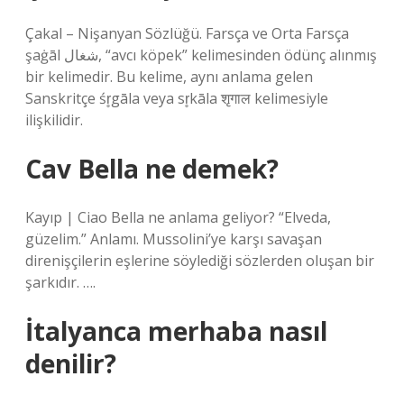
Çakal – Nişanyan Sözlüğü. Farsça ve Orta Farsça
şaġāl شغال, “avcı köpek” kelimesinden ödünç alınmış
bir kelimedir. Bu kelime, aynı anlama gelen
Sanskritçe śr̥gāla veya sr̥kāla शृगाल kelimesiyle
ilişkilidir.
Cav Bella ne demek?
Kayıp | Ciao Bella ne anlama geliyor? “Elveda,
güzelim.” Anlamı. Mussolini’ye karşı savaşan
direnişçilerin eşlerine söylediği sözlerden oluşan bir
şarkıdır. ….
İtalyanca merhaba nasıl
denilir?