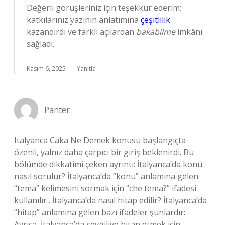
Değerli görüşleriniz için teşekkür ederim;
katkılarınız yazının anlatımına
çeşitlilik
kazandırdı ve farklı açılardan
bakabilme
imkânı
sağladı.
Kasım 6, 2025
Yanıtla
Panter
Italyanca Caka Ne Demek konusu başlangıçta
özenli, yalnız daha çarpıcı bir giriş beklenirdi. Bu
bölümde dikkatimi çeken ayrıntı: İtalyanca’da konu
nasıl sorulur? İtalyanca’da “konu” anlamına gelen
“tema” kelimesini sormak için “che tema?” ifadesi
kullanılır . İtalyanca’da nasıl hitap edilir? İtalyanca’da
“hitap” anlamına gelen bazı ifadeler şunlardır:
Ayrıca, İtalyanca’da sevgiliye hitap etmek için