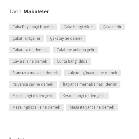
Tarih:
Makaleler
Çaka Bey hangi boydan
Çaka hangi dilde
Çaka nedir
Çakal Türkçe mi
Çakatay ne demek
Çakatura ne demek
Çalab ne anlama gelir
Cav Bella ne demek
Cunta hangi dilde
Fransızca masa ne demek
İtalyada günaydın ne demek
İtalyanca çav ne demek
İtalyanca merhaba nasıl denilir
Kaşık hangi dilden gelir
Keson hangi dilden gelir
Masa ingilizce ile ne demek
Masa italyanca ne demek