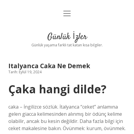
menüyü
Anasayfa
aç
Gizlilik Politikası
Günlük İzler
Yasal Uyarı
Günlük yaşama farklı tat katan kısa bilgiler.
Hakkımızda
Italyanca Caka Ne Demek
Tarih: Eylül 19, 2024
Çaka hangi dilde?
caka – İngilizce sözlük. İtalyanca “ceket” anlamına
gelen giacca kelimesinden alınmış bir ödünç kelime
olabilir, ancak bu kesin değildir. Daha fazla bilgi için
ceket makalesine bakın. Övünmek: kurum, övünmek.