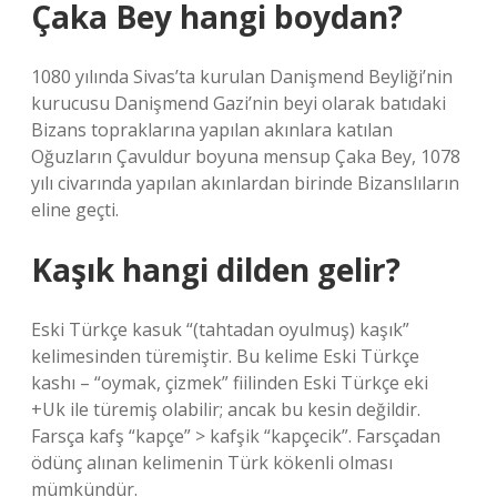
Çaka Bey hangi boydan?
1080 yılında Sivas’ta kurulan Danişmend Beyliği’nin
kurucusu Danişmend Gazi’nin beyi olarak batıdaki
Bizans topraklarına yapılan akınlara katılan
Oğuzların Çavuldur boyuna mensup Çaka Bey, 1078
yılı civarında yapılan akınlardan birinde Bizanslıların
eline geçti.
Kaşık hangi dilden gelir?
Eski Türkçe kasuk “(tahtadan oyulmuş) kaşık”
kelimesinden türemiştir. Bu kelime Eski Türkçe
kashı – “oymak, çizmek” fiilinden Eski Türkçe eki
+Uk ile türemiş olabilir; ancak bu kesin değildir.
Farsça kafş “kapçe” > kafşik “kapçecik”. Farsçadan
ödünç alınan kelimenin Türk kökenli olması
mümkündür.