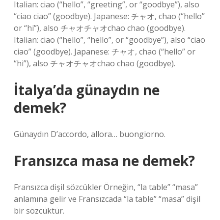
Italian: ciao (“hello”, “greeting”, or “goodbye”), also
“ciao ciao” (goodbye). Japanese: チャオ, chao (“hello”
or “hi”), also チャオチャオchao chao (goodbye).
Italian: ciao (“hello”, “hello”, or “goodbye”), also “ciao
ciao” (goodbye). Japanese: チャオ, chao (“hello” or
“hi”), also チャオチャオchao chao (goodbye).
İtalya’da günaydın ne
demek?
Günaydın D’accordo, allora… buongiorno.
Fransızca masa ne demek?
Fransızca dişil sözcükler Örneğin, “la table” “masa”
anlamına gelir ve Fransızcada “la table” “masa” dişil
bir sözcüktür.