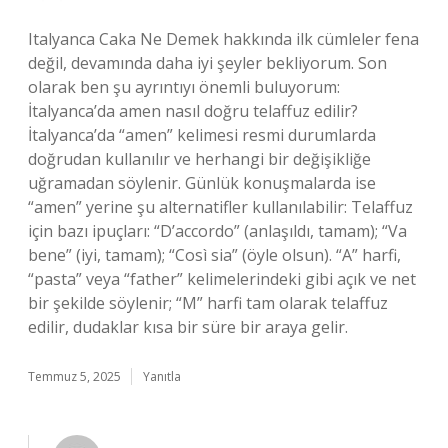
Italyanca Caka Ne Demek hakkında ilk cümleler fena
değil, devamında daha iyi şeyler bekliyorum. Son
olarak ben şu ayrıntıyı önemli buluyorum:
İtalyanca’da amen nasıl doğru telaffuz edilir?
İtalyanca’da “amen” kelimesi resmi durumlarda
doğrudan kullanılır ve herhangi bir değişikliğe
uğramadan söylenir. Günlük konuşmalarda ise
“amen” yerine şu alternatifler kullanılabilir: Telaffuz
için bazı ipuçları: “D’accordo” (anlaşıldı, tamam); “Va
bene” (iyi, tamam); “Così sia” (öyle olsun). “A” harfi,
“pasta” veya “father” kelimelerindeki gibi açık ve net
bir şekilde söylenir; “M” harfi tam olarak telaffuz
edilir, dudaklar kısa bir süre bir araya gelir.
Temmuz 5, 2025
Yanıtla