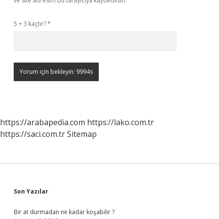
ve site adresim bu tarayıcıya kaydedilsin.
5 + 3 kaçtır?
*
https://arabapedia.com
https://lako.com.tr
https://saci.com.tr
Sitemap
Sidebar
Son Yazılar
Bir at durmadan ne kadar koşabilir ?