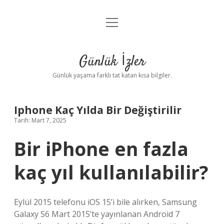
menüyü
Anasayfa
aç
Gizlilik Politikası
Günlük İzler
Yasal Uyarı
Günlük yaşama farklı tat katan kısa bilgiler.
Hakkımızda
Iphone Kaç Yılda Bir Değiştirilir
Tarih: Mart 7, 2025
Bir iPhone en fazla
kaç yıl kullanılabilir?
Eylül 2015 telefonu iOS 15’i bile alırken, Samsung
Galaxy S6 Mart 2015’te yayınlanan Android 7