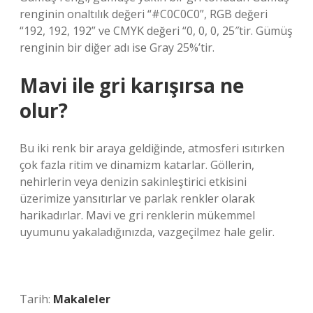
renginin onaltılık değeri “#C0C0C0”, RGB değeri
“192, 192, 192” ve CMYK değeri “0, 0, 0, 25″tir. Gümüş
renginin bir diğer adı ise Gray 25%’tir.
Mavi ile gri karışırsa ne
olur?
Bu iki renk bir araya geldiğinde, atmosferi ısıtırken
çok fazla ritim ve dinamizm katarlar. Göllerin,
nehirlerin veya denizin sakinleştirici etkisini
üzerimize yansıtırlar ve parlak renkler olarak
harikadırlar. Mavi ve gri renklerin mükemmel
uyumunu yakaladığınızda, vazgeçilmez hale gelir.
Tarih:
Makaleler