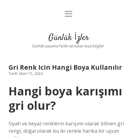
menüyü
Anasayfa
aç
Gizlilik Politikası
Günlük İzler
Yasal Uyarı
Günlük yaşama farklı tat katan kısa bilgiler.
Hakkımızda
Gri Renk Icin Hangi Boya Kullanılır
Tarih: Ekim 15, 2024
Hangi boya karışımı
gri olur?
Siyah ve beyaz renklerin karışımı olarak bilinen gri
rengi, doğal olarak bu iki renkle harika bir uyum