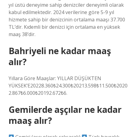
yıl üstü deneyime sahip denizciler deneyimli olarak
kabul edilmektedir. 2024 verilerine göre 5-9 yıl
hizmete sahip bir denizcinin ortalama maaşı 37.700
TL’dir. Kıdemli bir denizci için ortalama en yüksek
maaş 38’dir.
Bahriyeli ne kadar maaş
alır?
Yıllara Göre Maaşlar: YILLAR DÜŞÜKTEN
YÜKSEK’E20228.360₺24.300₺20213.598₺11.500₺2020
2.867₺6.000₺20192.672₺6.
Gemilerde aşçılar ne kadar
maaş alır?