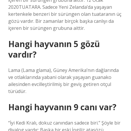
içeren bir sürüngen grubuna aittir. 12 Ocak
2020TUATARA. Sadece Yeni Zelanda’da yaşayan
kertenkele benzeri bir sürüngen olan tuataranın üç
gözü vardır. Bir zamanlar birçok başka canlıyı da
içeren bir sürüngen grubuna aittir.
Hangi hayvanın 5 gözü
vardır?
Lama (Lama glama), Güney Amerika’nın dağlarında
ve otlaklarında yabani olarak yaşayan guanako
ailesinden evcilleştirilmiş bir geviş getiren otçul
türüdür.
Hangi hayvanın 9 canı var?
“İyi Kedi Kralı, dokuz canından sadece biri.” Şöyle bir
diyalog vardır: Başka bir eski İngiliz atasözü