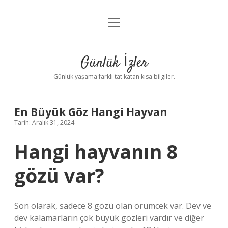
menüyü
Anasayfa
aç
Gizlilik Politikası
Günlük İzler
Yasal Uyarı
Günlük yaşama farklı tat katan kısa bilgiler.
Hakkımızda
En Büyük Göz Hangi Hayvan
Tarih: Aralık 31, 2024
Hangi hayvanın 8
gözü var?
Son olarak, sadece 8 gözü olan örümcek var. Dev ve
dev kalamarların çok büyük gözleri vardır ve diğer