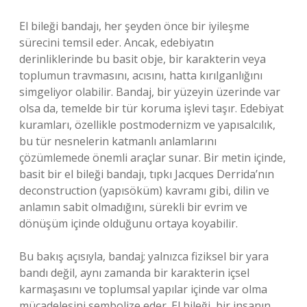
El bileği bandajı, her şeyden önce bir iyileşme
sürecini temsil eder. Ancak, edebiyatın
derinliklerinde bu basit obje, bir karakterin veya
toplumun travmasını, acısını, hatta kırılganlığını
simgeliyor olabilir. Bandaj, bir yüzeyin üzerinde var
olsa da, temelde bir tür koruma işlevi taşır. Edebiyat
kuramları, özellikle postmodernizm ve yapısalcılık,
bu tür nesnelerin katmanlı anlamlarını
çözümlemede önemli araçlar sunar. Bir metin içinde,
basit bir el bileği bandajı, tıpkı Jacques Derrida’nın
deconstruction (yapısöküm) kavramı gibi, dilin ve
anlamın sabit olmadığını, sürekli bir evrim ve
dönüşüm içinde olduğunu ortaya koyabilir.
Bu bakış açısıyla, bandaj; yalnızca fiziksel bir yara
bandı değil, aynı zamanda bir karakterin içsel
karmaşasını ve toplumsal yapılar içinde var olma
mücadelesini sembolize eder. El bileği, bir insanın