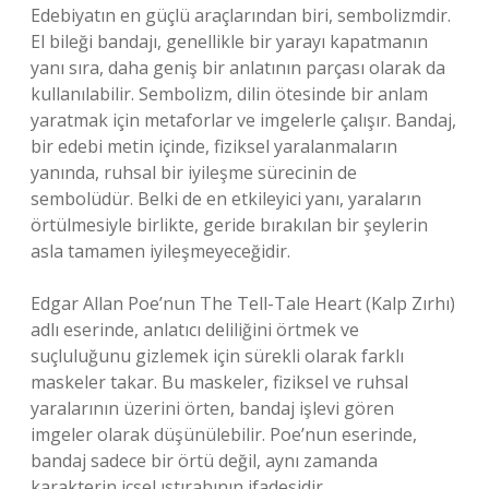
Edebiyatın en güçlü araçlarından biri, sembolizmdir.
El bileği bandajı, genellikle bir yarayı kapatmanın
yanı sıra, daha geniş bir anlatının parçası olarak da
kullanılabilir. Sembolizm, dilin ötesinde bir anlam
yaratmak için metaforlar ve imgelerle çalışır. Bandaj,
bir edebi metin içinde, fiziksel yaralanmaların
yanında, ruhsal bir iyileşme sürecinin de
sembolüdür. Belki de en etkileyici yanı, yaraların
örtülmesiyle birlikte, geride bırakılan bir şeylerin
asla tamamen iyileşmeyeceğidir.
Edgar Allan Poe’nun The Tell-Tale Heart (Kalp Zırhı)
adlı eserinde, anlatıcı deliliğini örtmek ve
suçluluğunu gizlemek için sürekli olarak farklı
maskeler takar. Bu maskeler, fiziksel ve ruhsal
yaralarının üzerini örten, bandaj işlevi gören
imgeler olarak düşünülebilir. Poe’nun eserinde,
bandaj sadece bir örtü değil, aynı zamanda
karakterin içsel ıstırabının ifadesidir.