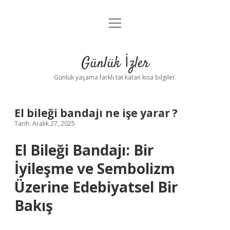
menüyü
Anasayfa
aç
Gizlilik Politikası
Günlük İzler
Yasal Uyarı
Günlük yaşama farklı tat katan kısa bilgiler.
Hakkımızda
El bileği bandajı ne işe yarar ?
Tarih: Aralık 27, 2025
El Bileği Bandajı: Bir
İyileşme ve Sembolizm
Üzerine Edebiyatsel Bir
Bakış