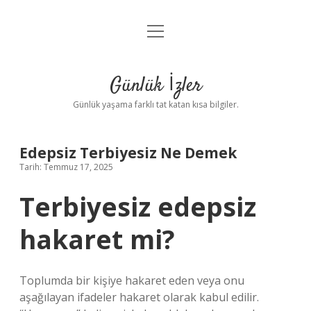
menüyü
Anasayfa
aç
Gizlilik Politikası
Günlük İzler
Yasal Uyarı
Günlük yaşama farklı tat katan kısa bilgiler.
Hakkımızda
Edepsiz Terbiyesiz Ne Demek
Tarih: Temmuz 17, 2025
Terbiyesiz edepsiz
hakaret mi?
Toplumda bir kişiye hakaret eden veya onu
aşağılayan ifadeler hakaret olarak kabul edilir.