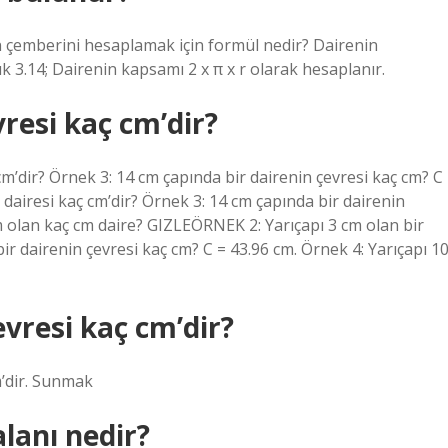
n çemberini hesaplamak için formül nedir? Dairenin
şık 3.14; Dairenin kapsamı 2 x π x r olarak hesaplanır.
resi kaç cm’dir?
cm’dir? Örnek 3: 14 cm çapında bir dairenin çevresi kaç cm? C
 dairesi kaç cm’dir? Örnek 3: 14 cm çapında bir dairenin
cm olan kaç cm daire? GIZLEÖRNEK 2: Yarıçapı 3 cm olan bir
ir dairenin çevresi kaç cm? C = 43.96 cm. Örnek 4: Yarıçapı 1
vresi kaç cm’dir?
m’dir. Sunmak
alanı nedir?