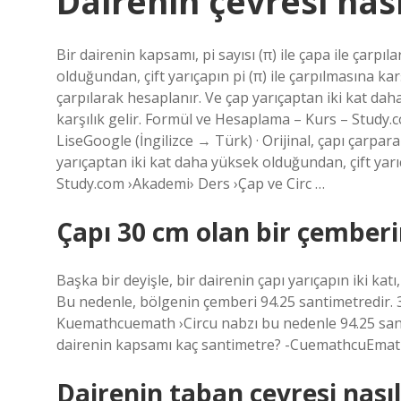
Dairenin çevresi nas
Bir dairenin kapsamı, pi sayısı (π) ile çapa ile çarpı
olduğundan, çift yarıçapın pi (π) ile çarpılmasına karşı
çarpılarak hesaplanır. Ve çap yarıçaptan iki kat daha
karşılık gelir. Formül ve Hesaplama – Kurs – Study.
LiseGoogle (İngilizce → Türk) · Orijinal, çapı çarpar
yarıçaptan iki kat daha yüksek olduğundan, çift yarıç
Study.com ›Akademi› Ders ›Çap ve Circ …
Çapı 30 cm olan bir çemberi
Başka bir deyişle, bir dairenin çapı yarıçapın iki ka
Bu nedenle, bölgenin çemberi 94.25 santimetredir. 
Kuemathcuemath ›Circu nabzı bu nedenle 94.25 sant
dairenin kapsamı kaç santimetre? -CuemathcuEmat
Dairenin taban çevresi nası