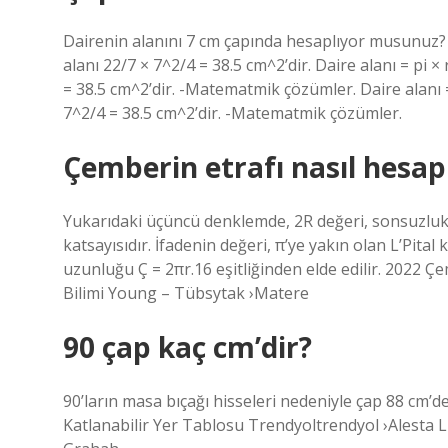
Dairenin alanını 7 cm çapında hesaplıyor musunuz? Da
alanı 22/7 × 7^2/4 = 38.5 cm^2’dir. Daire alanı = pi ×
= 38.5 cm^2’dir. -Matematmik çözümler. Daire alanı = 
7^2/4 = 38.5 cm^2’dir. -Matematmik çözümler.
Çemberin etrafı nasıl hesap
Yukarıdaki üçüncü denklemde, 2R değeri, sonsuzlukta 
katsayısıdır. İfadenin değeri, π’ye yakın olan L’Pital
uzunluğu Ç = 2πr.16 eşitliğinden elde edilir. 2022
Bilimi Young – Tübsytak ›Matere
90 çap kaç cm’dir?
90’ların masa bıçağı hisseleri nedeniyle çap 88 cm’d
Katlanabilir Yer Tablosu Trendyoltrendyol ›Alesta 