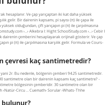
ıl bulunur?
larak hesaplanır. Ve çap yarıçaptan iki kat daha yüksek
lık gelir. Bir dairenin kapsamı, pi sayısı (π) ile çapa ile
 yüksek olduğundan, çift yarıçapın pi (π) ile çarpılmasına
comstudy.com ›…› Alkebra I: Hight SchoolStudy.com ›…› Cebir I
ak dairenin çemberini hesaplayarak orijinali gösterir. Ve çap
apın pi (π) ile çarpılmasına karşılık gelir. Formula ve Cours-
n çevresi kaç santimetredir?
tı, yani 2r. Bu nedenle, bölgenin çemberi 94.25 santimetredir.
30 santimetre olan bir dairenin kapsamı kaç santimetre? -
imetre bölgesinin çemberidir. 30 santimetre olan bir
h ›Natür-Circu … Cuemath› Sorular ›Whats-Thhe
l bulunur?