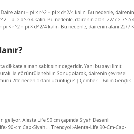
ire alanı = pi × r^2 = pi × d^2/4 kalın. Bu nedenle, dairenin
 r^2 = pi × d^2/4 kalın. Bu nedenle, dairenin alanı 22/7 × 7^2/
pi × r^2 = pi × d^2/4 kalın. Bu nedenle, dairenin alanı 22/7 ×
lanır?
dikkate alınan sabit sınır değeridir. Yani bu sayı limit
 kuralı ile görüntülenebilir. Sonuç olarak, dairenin çevresel
 Çemuru 2πr neden ortam uzunluğu? | Çember – Bilim Gençlik
en geliyor. Alesta Life 90 cm çapında Siyah Desenli
Life› 90-cm Cap-Siyah … Trendyol ›Alenta-Life 90-Cm-Cap-