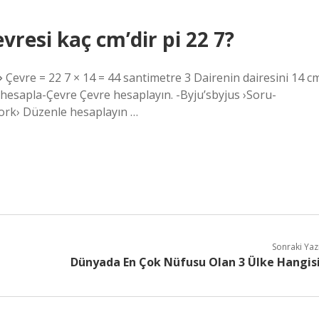
resi kaç cm’dir pi 22 7?
evre = 22 7 × 14 = 44 santimetre 3 Dairenin dairesini 14 c
i hesapla-Çevre Çevre hesaplayın. -Byju’sbyjus ›Soru-
work› Düzenle hesaplayın …
Sonraki Yaz
Dünyada En Çok Nüfusu Olan 3 Ülke Hangis