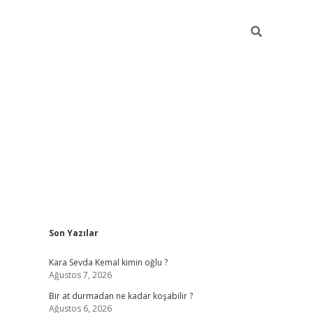
Sidebar
Son Yazılar
https://ilbet.cas
Kara Sevda Kemal kimin oğlu ?
Ağustos 7, 2026
Bir at durmadan ne kadar koşabilir ?
Ağustos 6, 2026