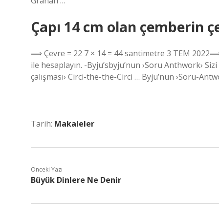
Grahah …
Çapı 14 cm olan çemberin çev
⟹ Çevre = 22 7 × 14 = 44 santimetre 3 TEM 2022⟹ Ç
ile hesaplayın. -Byju’sbyju’nun ›Soru Anthwork› Siz
çalışması› Circi-the-the-Circi … Byju’nun ›Soru-Ant
Tarih:
Makaleler
Önceki Yazı
Büyük Dinlere Ne Denir