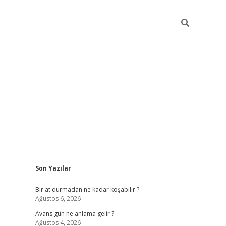
Sidebar
Son Yazılar
https://ilbet.casino/
Bir at durmadan ne kadar koşabilir ?
Ağustos 6, 2026
Avans gün ne anlama gelir ?
Ağustos 4, 2026