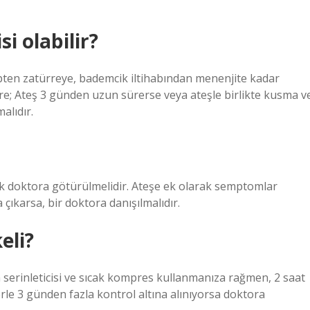
i olabilir?
ipten zatürreye, bademcik iltihabından menenjite kadar
re; Ateş 3 günden uzun sürerse veya ateşle birlikte kusma v
alıdır.
k doktora götürülmelidir. Ateşe ek olarak semptomlar
çıkarsa, bir doktora danışılmalıdır.
eli?
m serinleticisi ve sıcak kompres kullanmanıza rağmen, 2 saat
le 3 günden fazla kontrol altına alınıyorsa doktora