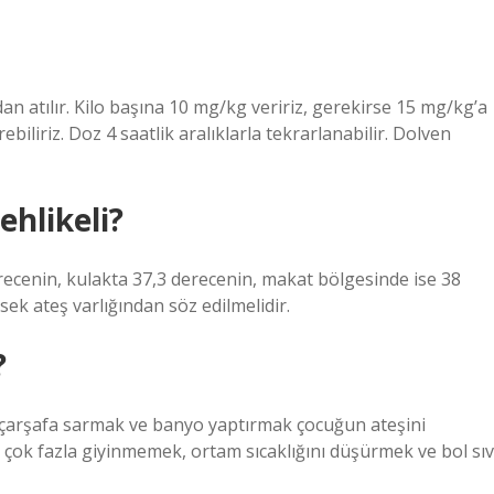
n atılır. Kilo başına 10 mg/kg veririz, gerekirse 15 mg/kg’a
ebiliriz. Doz 4 saatlik aralıklarla tekrarlanabilir. Dolven
hlikeli?
recenin, kulakta 37,3 derecenin, makat bölgesinde ise 38
k ateş varlığından söz edilmelidir.
?
r çarşafa sarmak ve banyo yaptırmak çocuğun ateşini
çok fazla giyinmemek, ortam sıcaklığını düşürmek ve bol sıv