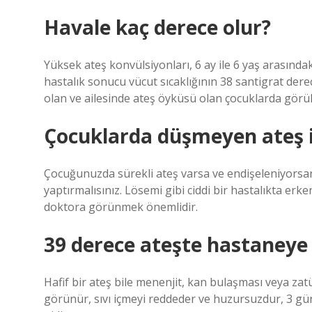
Havale kaç derece olur?
Yüksek ateş konvülsiyonları, 6 ay ile 6 yaş arasında
hastalık sonucu vücut sıcaklığının 38 santigrat der
olan ve ailesinde ateş öyküsü olan çocuklarda görül
Çocuklarda düşmeyen ateş i
Çocuğunuzda sürekli ateş varsa ve endişeleniyorsanı
yaptırmalısınız. Lösemi gibi ciddi bir hastalıkta erke
doktora görünmek önemlidir.
39 derece ateşte hastaneye g
Hafif bir ateş bile menenjit, kan bulaşması veya zatü
görünür, sıvı içmeyi reddeder ve huzursuzdur, 3 gün