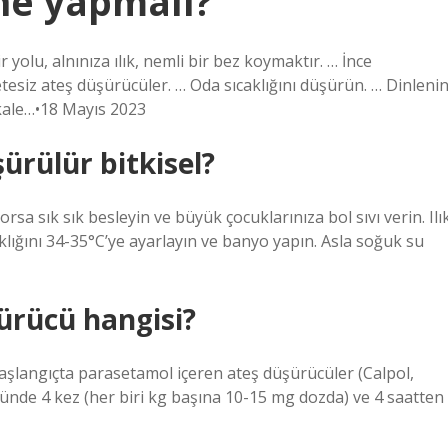
ne yapmalı?
yolu, alnınıza ılık, nemli bir bez koymaktır. … İnce
eçetesiz ateş düşürücüler. … Oda sıcaklığını düşürün. … Dinlenin
kale…•18 Mayıs 2023
ürülür bitkisel?
rsa sık sık besleyin ve büyük çocuklarınıza bol sıvı verin. Ilı
klığını 34-35°C’ye ayarlayın ve banyo yapın. Asla soğuk su
şürücü hangisi?
aşlangıçta parasetamol içeren ateş düşürücüler (Calpol,
günde 4 kez (her biri kg başına 10-15 mg dozda) ve 4 saatten