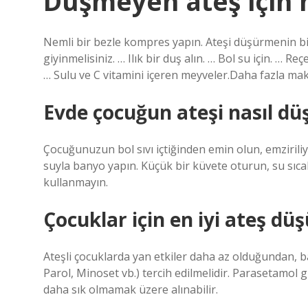
Düşmeyen ateş için 
Nemli bir bezle kompres yapın. Ateşi düşürmenin bir 
giyinmelisiniz. … Ilık bir duş alın. … Bol su için. … R
… Sulu ve C vitamini içeren meyveler.Daha fazla ma
Evde çocuğun ateşi nasıl düş
Çocuğunuzun bol sıvı içtiğinden emin olun, emziriliyo
suyla banyo yapın. Küçük bir küvete oturun, su sıca
kullanmayın.
Çocuklar için en iyi ateş dü
Ateşli çocuklarda yan etkiler daha az olduğundan, b
Parol, Minoset vb.) tercih edilmelidir. Parasetamol 
daha sık olmamak üzere alınabilir.