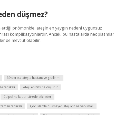
neden düşmez?
m ettiği pnömonide, ateşin en yaygın nedeni uygunsuz
nrası komplikasyonlardır. Ancak, bu hastalarda neoplazmlar
er de mevcut olabilir.
39 derece ateşte hastaneye gidilir mi
e tehlikeli
Ateşi en hızlı ne düşürür
Calpol ne kadar sürede etki eder
zaman tehlikeli
Çocuklarda düşmeyen ateş için ne yapılmalı