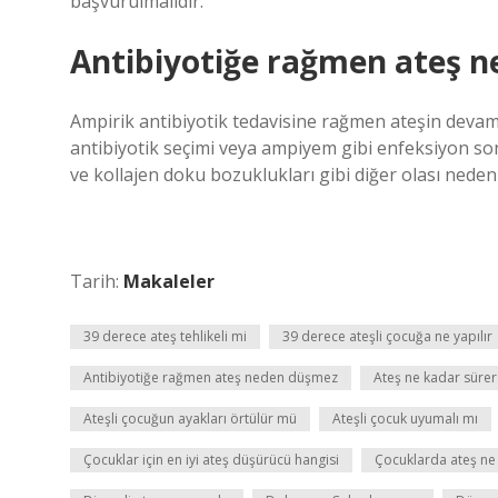
başvurulmalıdır.
Antibiyotiğe rağmen ateş 
Ampirik antibiyotik tedavisine rağmen ateşin deva
antibiyotik seçimi veya ampiyem gibi enfeksiyon so
ve kollajen doku bozuklukları gibi diğer olası nedenl
Tarih:
Makaleler
39 derece ateş tehlikeli mi
39 derece ateşli çocuğa ne yapılır
Antibiyotiğe rağmen ateş neden düşmez
Ateş ne kadar sürers
Ateşli çocuğun ayakları örtülür mü
Ateşli çocuk uyumalı mı
Çocuklar için en iyi ateş düşürücü hangisi
Çocuklarda ateş ne 