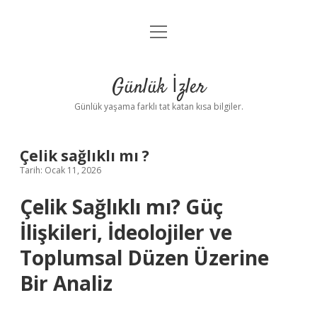
menüyü
Anasayfa
aç
Gizlilik Politikası
Günlük İzler
Yasal Uyarı
Günlük yaşama farklı tat katan kısa bilgiler.
Hakkımızda
Çelik sağlıklı mı ?
Tarih: Ocak 11, 2026
Çelik Sağlıklı mı? Güç
İlişkileri, İdeolojiler ve
Toplumsal Düzen Üzerine
Bir Analiz