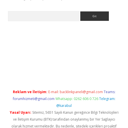
Arama
casino/
Reklam ve İletişim:
E-mail:
backlinkpaneli@gmail.com
Teams:
forumhizmeti@gmail.com
Whatsapp: 0262 606 0 726
Telegram:
@karabul
Yasal Uyarı:
Sitemiz, 5651 Sayılı Kanun gereğince Bilgi Teknolojileri
ve İletişim Kurumu (BTK) tarafından onaylanmış bir Yer Sağlayıcı
olarak hizmet vermektedir. Bu nedenle, sitedeki içerikleri proaktif