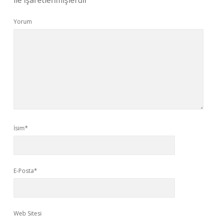
ile işaretlenmişlerdir
Yorum
İsim*
E-Posta*
Web Sitesi