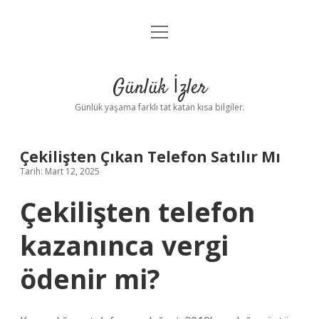
menüyü
Anasayfa
aç
Gizlilik Politikası
Günlük İzler
Yasal Uyarı
Günlük yaşama farklı tat katan kısa bilgiler.
Hakkımızda
Çekilişten Çıkan Telefon Satılır Mı
Tarih: Mart 12, 2025
Çekilişten telefon
kazanınca vergi
ödenir mi?