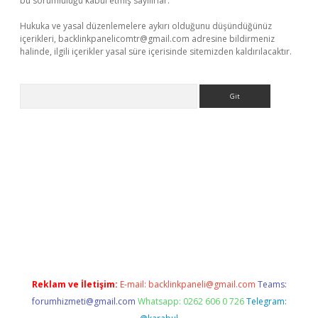
bu sorumluluğu kabul etmiş sayılırlar.
Hukuka ve yasal düzenlemelere aykırı olduğunu düşündüğünüz
içerikleri,
backlinkpanelicomtr@gmail.com
adresine bildirmeniz
halinde, ilgili içerikler yasal süre içerisinde sitemizden kaldırılacaktır.
Arama
.casino/
Reklam ve İletişim:
E-mail:
backlinkpaneli@gmail.com
Teams:
forumhizmeti@gmail.com
Whatsapp: 0262 606 0 726
Telegram: