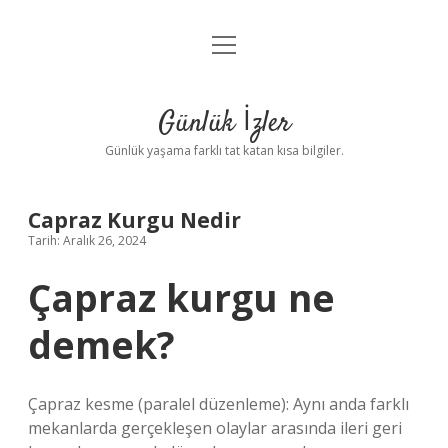
menüyü
Anasayfa
aç
Gizlilik Politikası
Günlük İzler
Yasal Uyarı
Günlük yaşama farklı tat katan kısa bilgiler.
Hakkımızda
Capraz Kurgu Nedir
Tarih: Aralık 26, 2024
Çapraz kurgu ne
demek?
Çapraz kesme (paralel düzenleme): Aynı anda farklı
mekanlarda gerçekleşen olaylar arasında ileri geri