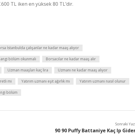
600 TL iken en yüksek 80 TL’dir.
rsa İstanbulda çalışanlar ne kadar maaş alıyor
hangi bölüm okunmalı
Borsacılar ne kadar maaş alır
Uzman maaşları kaç lira
Uzmanı ne kadar maaş alıyor
retli mi
Yatırım uzmanı eşit ağırlık mı
Yatırım uzmanı nasıl olunur
angi bölüm
Sonraki Yaz
90 90 Puffy Battaniye Kaç Ip Gide