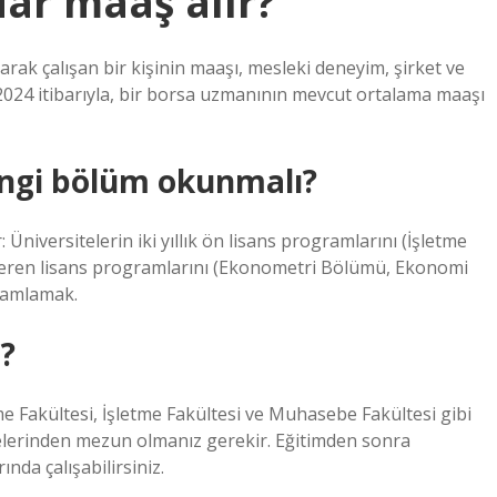
ar maaş alır?
ak çalışan bir kişinin maaşı, mesleki deneyim, şirket ve
ık 2024 itibarıyla, bir borsa uzmanının mevcut ortalama maaşı
angi bölüm okunmalı?
 Üniversitelerin iki yıllık ön lisans programlarını (İşletme
 veren lisans programlarını (Ekonometri Bölümü, Ekonomi
mamlamak.
?
me Fakültesi, İşletme Fakültesi ve Muhasebe Fakültesi gibi
ültelerinden mezun olmanız gerekir. Eğitimden sonra
nda çalışabilirsiniz.