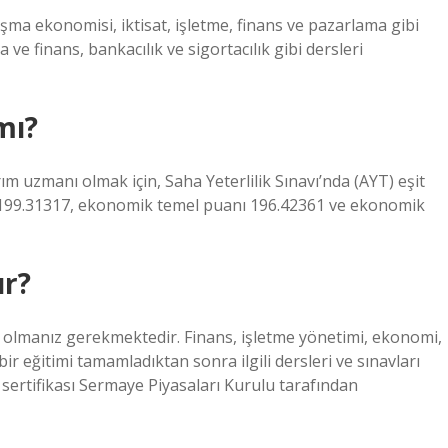
ışma ekonomisi, iktisat, işletme, finans ve pazarlama gibi
ve finans, bankacılık ve sigortacılık gibi dersleri
mı?
m uzmanı olmak için, Saha Yeterlilik Sınavı’nda (AYT) eşit
nı 199.31317, ekonomik temel puanı 196.42361 ve ekonomik
ur?
n olmanız gerekmektedir. Finans, işletme yönetimi, ekonomi,
ir eğitimi tamamladıktan sonra ilgili dersleri ve sınavları
ertifikası Sermaye Piyasaları Kurulu tarafından