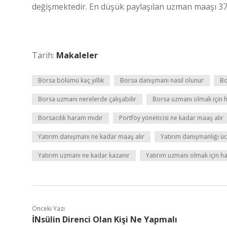
değişmektedir. En düşük paylaşılan uzman maaşı 37.
Tarih:
Makaleler
Borsa bölümü kaç yıllık
Borsa danışmanı nasıl olunur
Bo
Borsa uzmanı nerelerde çalışabilir
Borsa uzmanı olmak için 
Borsacılık haram mıdır
Portföy yöneticisi ne kadar maaş alır
Yatırım danışmanı ne kadar maaş alır
Yatırım danışmanlığı üc
Yatırım uzmanı ne kadar kazanır
Yatırım uzmanı olmak için h
Önceki Yazı
İNsülin Direnci Olan Kişi Ne Yapmalı