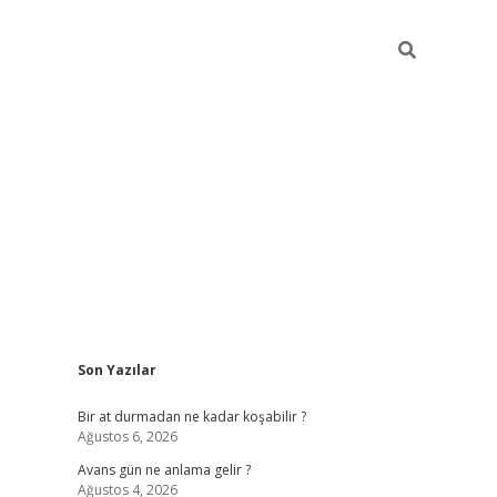
Sidebar
Son Yazılar
https://ilbet.casino
Bir at durmadan ne kadar koşabilir ?
Ağustos 6, 2026
Avans gün ne anlama gelir ?
Ağustos 4, 2026