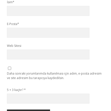
İsim*
E-Posta*
Web Sitesi
Daha sonraki yorumlarımda kullanılması için adım, e-posta adresim
ve site adresim bu tarayıcıya kaydedilsin.
5 + 3 kaçtır?
*