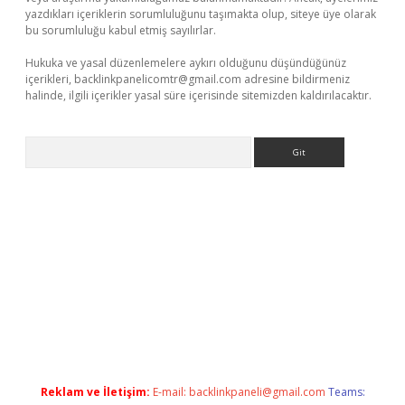
yazdıkları içeriklerin sorumluluğunu taşımakta olup, siteye üye olarak
bu sorumluluğu kabul etmiş sayılırlar.
Hukuka ve yasal düzenlemelere aykırı olduğunu düşündüğünüz
içerikleri,
backlinkpanelicomtr@gmail.com
adresine bildirmeniz
halinde, ilgili içerikler yasal süre içerisinde sitemizden kaldırılacaktır.
Arama
casino/
Reklam ve İletişim:
E-mail:
backlinkpaneli@gmail.com
Teams: