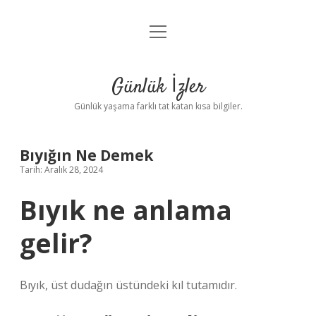
menüyü
Anasayfa
aç
Gizlilik Politikası
Günlük İzler
Yasal Uyarı
Günlük yaşama farklı tat katan kısa bilgiler.
Hakkımızda
Bıyığın Ne Demek
Tarih: Aralık 28, 2024
Bıyık ne anlama
gelir?
Bıyık, üst dudağın üstündeki kıl tutamıdır.